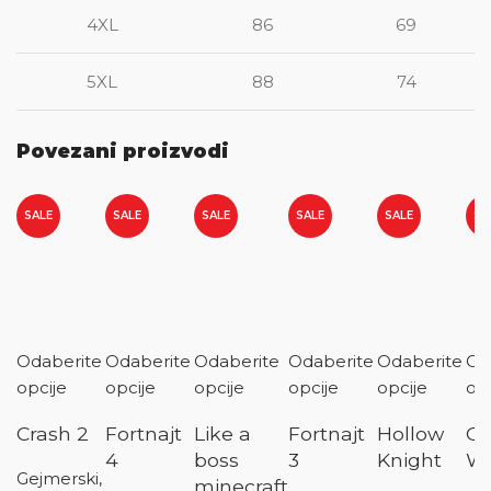
4XL
86
69
5XL
88
74
Povezani proizvodi
SALE
SALE
SALE
SALE
SALE
SA
Odaberite
Odaberite
Odaberite
Odaberite
Odaberite
Od
opcije
opcije
opcije
opcije
opcije
opc
Crash 2
Fortnajt
Like a
Fortnajt
Hollow
Go
4
boss
3
Knight
Wa
Gejmerski,
minecraft