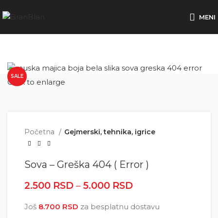
Besplatna dostava za porudžbine preko
MENI
SALE
Click to enlarge
Početna
Gejmerski, tehnika, igrice
Sova – Greška 404 ( Error )
2.500
RSD
–
5.000
RSD
Raspon cena: od
2.500 RSD do
Još
8.700
RSD
za besplatnu dostavu
5.000 RSD