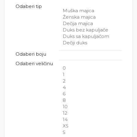
Odaberi tip
Muška majica
Ženska majica
Dečija majica
Duks bez kapuljače
Duks sa kapuljačom
Dečiji duks
Odaberi boju
Odaberi veličinu
0
1
2
4
6
8
10
12
14
XS
S