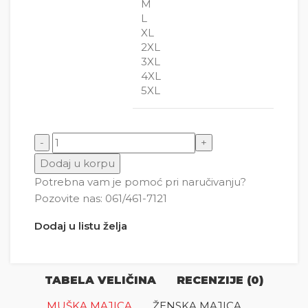
M
L
XL
2XL
3XL
4XL
5XL
Sova - Greška 404 ( Error ) količina
Dodaj u korpu
Potrebna vam je pomoć pri naručivanju?
Pozovite nas: 061/461-7121
Dodaj u listu želja
TABELA VELIČINA
RECENZIJE (0)
MUŠKA MAJICA
ŽENSKA MAJICA