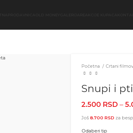
TNA
PRODAVNICA
OLD MONEY
GALERIJA
REAKCIJE KUPACA
KONTA
Početna
Crtani filmo
Snupi i pt
2.500
RSD
–
5
Još
8.700
RSD
za besp
Odaberi tip