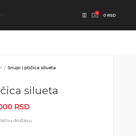
0
KT
0
RSD
vi
Snupi i ptičica silueta
ičica silueta
.000
RSD
Raspon cena: od
2.500 RSD do 5.000 RSD
latnu dostavu