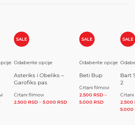
SALE
SALE
SALE
pcije
Odaberite opcije
Odaberite opcije
Odaber
Asteriks i Obeliks –
Beti Bup
Bart
Garofiks pas
2
Crtani filmovi
vi
Crtani filmovi
2.500
RSD
–
Crtani
–
2.500
RSD
–
5.000
RSD
Raspon cena: od 2.500 RSD d
5.000
RSD
Raspon cena:
2.500
 RSD
.500 RSD do 5.000 RSD
aspon cena: od 2.500 RSD do 5.000 RSD
5.000