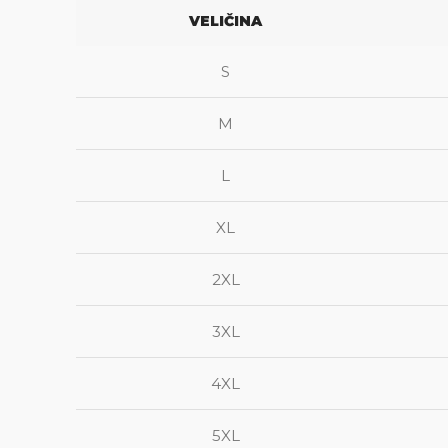
VELIČINA
S
M
L
XL
2XL
3XL
4XL
5XL