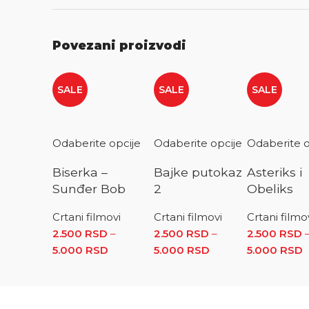
Povezani proizvodi
SALE
SALE
SALE
Odaberite opcije
Odaberite opcije
Odaberite o
Biserka –
Bajke putokaz
Asteriks i
Sunđer Bob
2
Obeliks
Crtani filmovi
Crtani filmovi
Crtani filmo
2.500
RSD
–
2.500
RSD
–
2.500
RSD
5.000
RSD
Raspon cena: od 2.500 RSD do 5.000
5.000
RSD
Raspon cena: od 2
5.000
RSD
R