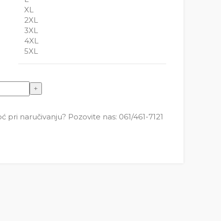
XL
2XL
3XL
4XL
5XL
oličina
pri naručivanju? Pozovite nas: 061/461-7121