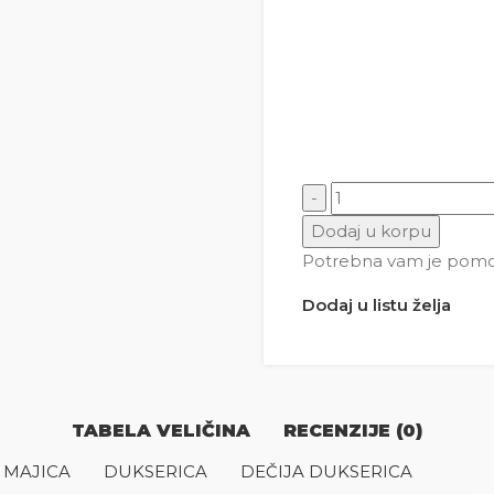
Snupi i ptičica silueta k
Dodaj u korpu
Potrebna vam je pomoć 
Dodaj u listu želja
TABELA VELIČINA
RECENZIJE (0)
 MAJICA
DUKSERICA
DEČIJA DUKSERICA