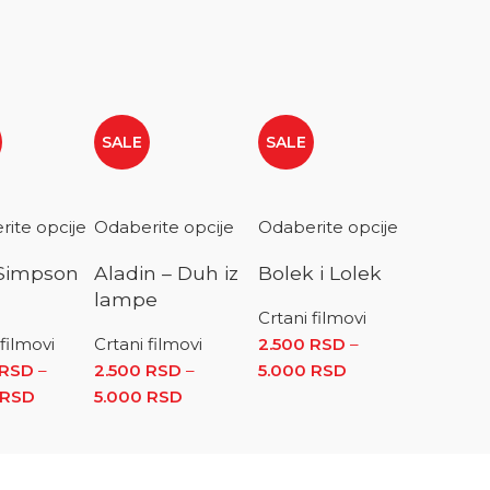
SALE
SALE
ite opcije
Odaberite opcije
Odaberite opcije
 Simpson
Aladin – Duh iz
Bolek i Lolek
lampe
Crtani filmovi
 filmovi
Crtani filmovi
2.500
RSD
–
o 5.000 RSD
 od 2.500 RSD do 5.000 RSD
RSD
–
2.500
RSD
–
5.000
RSD
Raspon
RSD
Raspon cena: od 2.500 RSD do 5.000 RSD
5.000
RSD
Raspon cena: od
cena: od
2.500 RSD do 5.000 RSD
2.500 RSD
do
5.000 RSD