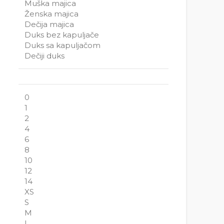
Muška majica
Ženska majica
Dečija majica
Duks bez kapuljače
Duks sa kapuljačom
Dečiji duks
0
1
2
4
6
8
10
12
14
XS
S
M
L