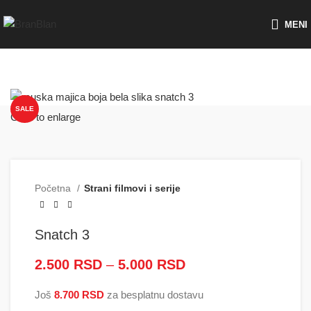
Besplatna dostava za porudžbine preko
MENI
SALE
Click to enlarge
Početna
Strani filmovi i serije
Snatch 3
2.500
RSD
–
5.000
RSD
Raspon cena: od
2.500 RSD do
Još
8.700
RSD
za besplatnu dostavu
5.000 RSD