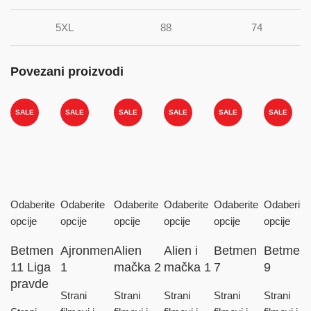
5XL
88
74
Povezani proizvodi
SALE
SALE
SALE
SALE
SALE
SALE
Odaberite
Odaberite
Odaberite
Odaberite
Odaberite
Odaberite
opcije
opcije
opcije
opcije
opcije
opcije
Betmen
Ajronmen
Alien
Alien i
Betmen
Betmen
11 Liga
1
mačka 2
mačka 1
7
9
pravde
Strani
Strani
Strani
Strani
Strani