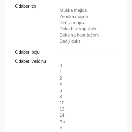
Odaberi tip
Muška majica
Ženska majica
Dečija majica
Duks bez kapuljače
Duks sa kapuljačom
Dečiji duks
Odaberi boju
Odaberi veličinu
0
1
2
4
6
8
10
12
14
XS
S