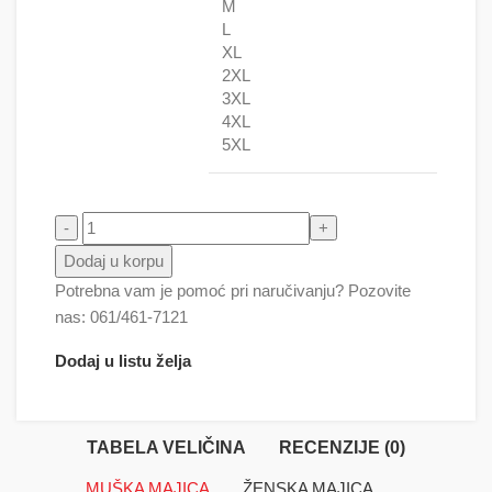
M
L
XL
2XL
3XL
4XL
5XL
Snatch 3 količina
Dodaj u korpu
Potrebna vam je pomoć pri naručivanju? Pozovite
nas: 061/461-7121
Dodaj u listu želja
TABELA VELIČINA
RECENZIJE (0)
MUŠKA MAJICA
ŽENSKA MAJICA