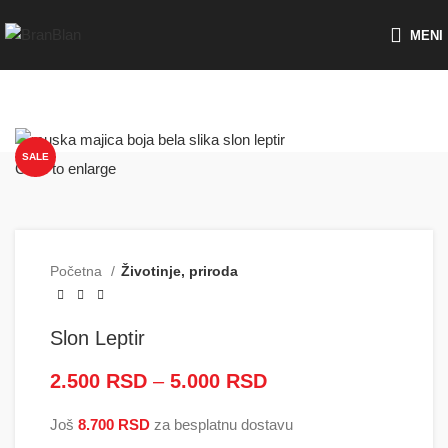
Besplatna dostava za porudžbine preko
MENI
SALE
Click to enlarge
Početna
Životinje, priroda
Slon Leptir
2.500
RSD
–
5.000
RSD
Raspon cena: od
2.500 RSD do
Još
8.700
RSD
za besplatnu dostavu
5.000 RSD