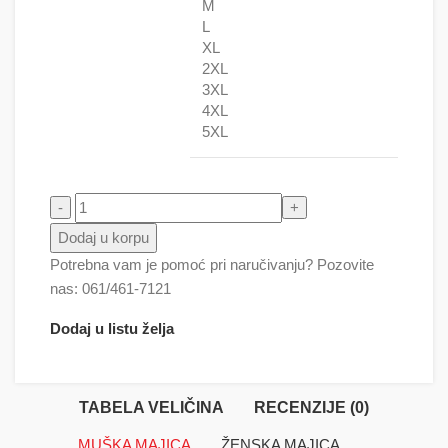
M
L
XL
2XL
3XL
4XL
5XL
Slon Leptir količina
Dodaj u korpu
Potrebna vam je pomoć pri naručivanju? Pozovite
nas: 061/461-7121
Dodaj u listu želja
TABELA VELIČINA
RECENZIJE (0)
MUŠKA MAJICA
ŽENSKA MAJICA