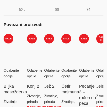
5XL
88
74
Povezani proizvodi
SAL
SALE
SALE
SALE
SALE
SALE
E
Odaberite
Odaberite
Odaberite
Odaberite
Odaberite
Odaber
opcije
opcije
opcije
opcije
opcije
opcije
Biljka
Konj 2
Jež 2
Četiri
Pecanje
Jelen
mesožderka
majmuna
3 –
Životinje,
Životinje,
Životin
rođen da
Životinje,
priroda
priroda
Životinje,
priroda
peca