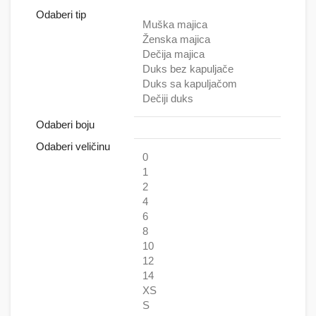
Odaberi tip
Muška majica
Ženska majica
Dečija majica
Duks bez kapuljače
Duks sa kapuljačom
Dečiji duks
Odaberi boju
Odaberi veličinu
0
1
2
4
6
8
10
12
14
XS
S