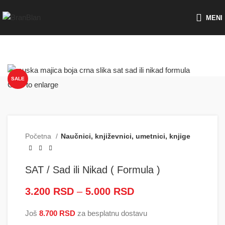
Besplatna dostava za porudžbine preko
MENI
SALE
Click to enlarge
Početna
Naučnici, književnici, umetnici, knjige
SAT / Sad ili Nikad ( Formula )
3.200
RSD
–
5.000
RSD
Raspon cena: od
3.200 RSD do
Još
8.700
RSD
za besplatnu dostavu
5.000 RSD