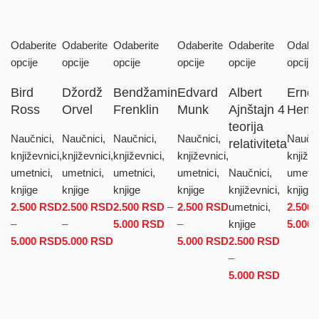
Odaberite
Odaberite
Odaberite
Odaberite
Odaberite
Odaber
opcije
opcije
opcije
opcije
opcije
opcije
Bird
Džordž
Bendžamin
Edvard
Albert
Ernes
Ross
Orvel
Frenklin
Munk
Ajnštajn 4
Hemi
teorija
Naučnici,
Naučnici,
Naučnici,
Naučnici,
Naučni
relativiteta
književnici,
književnici,
književnici,
književnici,
književ
umetnici,
umetnici,
umetnici,
umetnici,
Naučnici,
umetni
knjige
knjige
knjige
knjige
književnici,
knjige
2.500
RSD
2.500
RSD
2.500
RSD
–
2.500
RSD
umetnici,
2.500
–
–
5.000
RSD
Raspon cena: od 2.500 RSD
–
knjige
5.000
5.000
RSD
Raspon cena: od 2.500 RSD do 5.000 RSD
5.000
RSD
Raspon cena: od 2.500 RSD do
do 5.000 RSD
5.000
RSD
Raspon cena: od
2.500
RSD
5.000 RSD
2.500 RSD do
–
5.000 RSD
5.000
RSD
Raspon
cena: o
2.500 