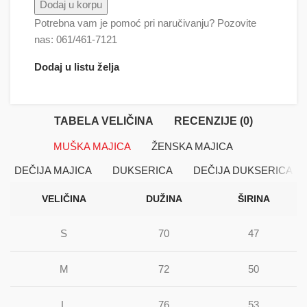
SAT / Sad ili Nikad ( Formula ) količina
Dodaj u korpu
Potrebna vam je pomoć pri naručivanju? Pozovite
nas: 061/461-7121
Dodaj u listu želja
TABELA VELIČINA
RECENZIJE (0)
MUŠKA MAJICA
ŽENSKA MAJICA
DEČIJA MAJICA
DUKSERICA
DEČIJA DUKSERICA
VELIČINA
DUŽINA
ŠIRINA
S
70
47
M
72
50
L
76
53