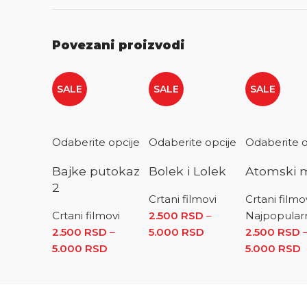
Povezani proizvodi
SALE
SALE
SALE
Odaberite opcije
Odaberite opcije
Odaberite o
Bajke putokaz
Bolek i Lolek
Atomski 
2
Crtani filmovi
Crtani filmo
Crtani filmovi
2.500
RSD
–
Najpopularni
2.500
RSD
–
5.000
RSD
Raspon cena: od 2.
2.500
RSD
5.000
RSD
Raspon cena: od 2.500 RSD do 5.000
5.000
RSD
R