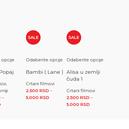
SALE
SALE
 opcije
Odaberite opcije
Odaberite opcije
Popaj
Bambi ( Lane )
Alisa u zemlji
čuda 1
movi
,
Crtani filmovi
niji
2.500
RSD
–
Crtani filmovi
 RSD
D
–
5.000
RSD
Raspon cena: od
2.500
RSD
–
.500 RSD do 5.000 RSD
D
Raspon cena: od 2.500 RSD do 5.000 RSD
2.500 RSD do 5.000 RSD
5.000
RSD
Raspon
cena: od
2.500 RSD
do