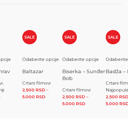
SALE
SALE
SALE
pcije
Odaberite opcije
Odaberite opcije
Odaberite
mrav
Baltazar
Biserka – Sunđer
Badža – 
Bob
vi
,
Crtani filmovi
Crtani fil
ji
2.500
RSD
–
Crtani filmovi
Najpopular
500 RSD do 5.000 RSD
–
5.000
RSD
Raspon cena: od 2.500 RSD do 5.000
2.500
RSD
–
2.500
RS
 RSD
aspon cena: od 2.500 RSD do 5.000 RSD
5.000
RSD
Raspon cena: od 2
5.000
RS