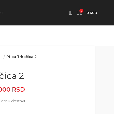
0
KT
0
RSD
vi
Ptica Trkačica 2
čica 2
.000
RSD
Raspon cena: od
2.500 RSD do 5.000 RSD
latnu dostavu