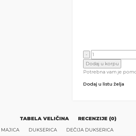
Ptica Trkačica 2 količin
Dodaj u korpu
Potrebna vam je pomoć 
Dodaj u listu želja
TABELA VELIČINA
RECENZIJE (0)
 MAJICA
DUKSERICA
DEČIJA DUKSERICA