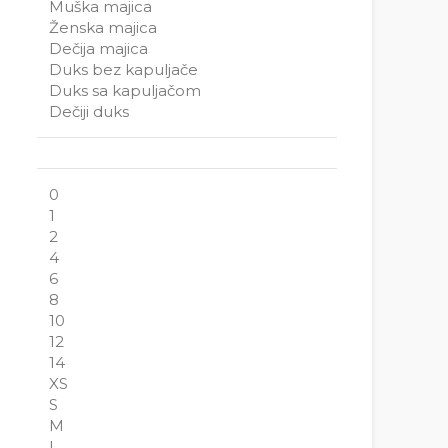
Muška majica
Ženska majica
Dečija majica
Duks bez kapuljače
Duks sa kapuljačom
Dečiji duks
0
1
2
4
6
8
10
12
14
XS
S
M
L