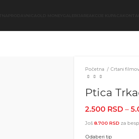
TNA
PRODAVNICA
OLD MONEY
GALERIJA
REAKCIJE KUPACA
KONTA
Početna
Crtani filmo
Ptica Trka
2.500
RSD
–
5
Još
8.700
RSD
za besp
Odaberi tip