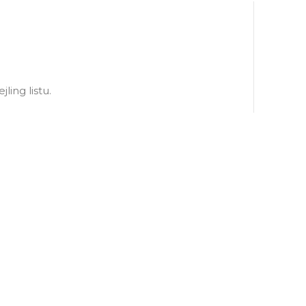
5.000 RSD
ling listu.