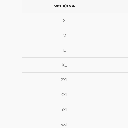
VELIČINA
S
M
L
XL
2XL
3XL
4XL
5XL