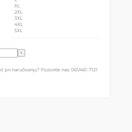
XL
2XL
3XL
4XL
5XL
a
pri naručivanju? Pozovite nas: 061/461-7121