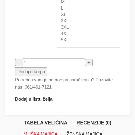
M
L
XL
2XL
3XL
4XL
5XL
Ptica sa harmonikom količina
Dodaj u korpu
Potrebna vam je pomoć pri naručivanju? Pozovite
nas: 061/461-7121
Dodaj u listu želja
TABELA VELIČINA
RECENZIJE (0)
MUŠKA MAJICA
ŽENSKA MAJICA