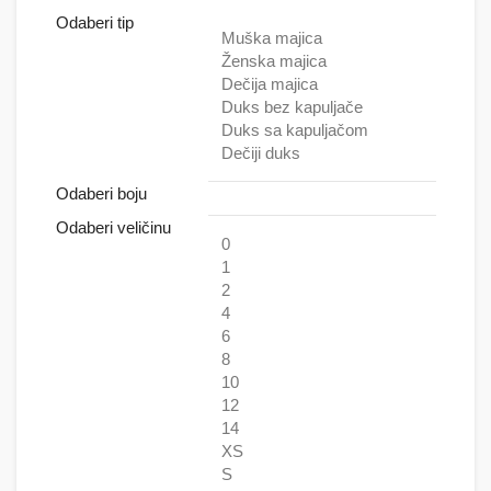
Odaberi tip
Muška majica
Ženska majica
Dečija majica
Duks bez kapuljače
Duks sa kapuljačom
Dečiji duks
Odaberi boju
Odaberi veličinu
0
1
2
4
6
8
10
12
14
XS
S