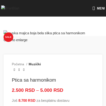
Besplatna dostava za porudžbine preko
MENI
SALE
Click to enlarge
Početna
Muzički
Ptica sa harmonikom
2.500
RSD
–
5.000
RSD
Raspon cena: od
2.500 RSD do
Još
8.700
RSD
za besplatnu dostavu
5.000 RSD