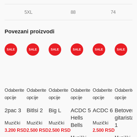
5XL
88
74
Povezani proizvodi
SALE
SALE
SALE
SALE
SALE
SALE
Odaberite
Odaberite
Odaberite
Odaberite
Odaberite
Odaberite
opcije
opcije
opcije
opcije
opcije
opcije
2pac 3
Bitlsi 2
Big L
ACDC 5
ACDC 6
Betoven
Hells
gitarista
Muzički
Muzički
Muzički
Muzički
Bells
1
3.200
RSD
2.500
RSD
2.500
RSD
2.500
RSD