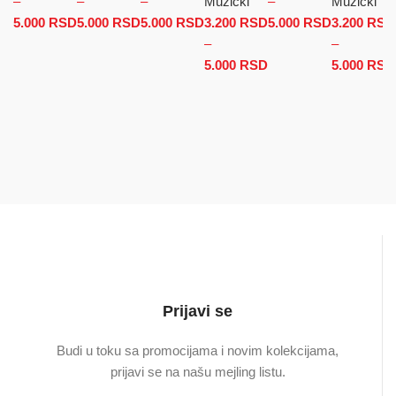
–
–
–
Muzički
–
Muzički
5.000
RSD
Raspon cena: od 3.200 RSD do 5.000 RSD
5.000
RSD
Raspon cena: od 2.500 RSD do
5.000
RSD
Raspon cena: od 2.500 RSD
3.200
RSD
5.000
RSD
Raspon
3.200
RSD
5.000 RSD
do 5.000 RSD
–
cena: od
–
5.000
RSD
Raspon cena: od
2.500 RSD
5.000
RSD
3.200 RSD do
do
5.000 RSD
5.000 RSD
Prijavi se
Budi u toku sa promocijama i novim kolekcijama,
prijavi se na našu mejling listu.