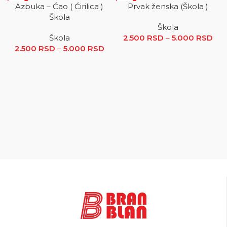
SALE
SALE
Azbuka – Ćao ( Ćirilica )
Prvak ženska (Škola )
Škola
Škola
Škola
2.500
RSD
–
5.000
RSD
R
2.500
RSD
–
5.000
RSD
Raspon cena: od 2.500 RSD
ce
do 5.000 RSD
2.5
5.0