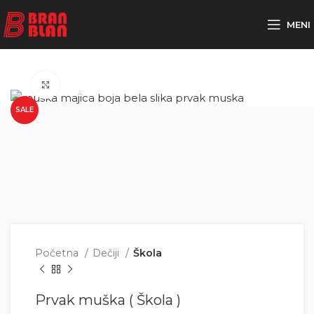
Besplatna dostava za porudžbine preko
MENI
Click to enlarge
SALE
Početna
Dečiji
Škola
Prvak muška ( Škola )