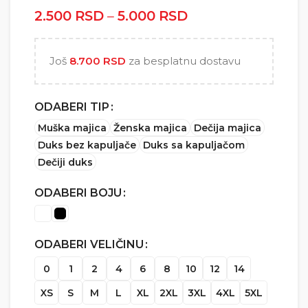
2.500
RSD
–
5.000
RSD
Raspon cena: od
2.500 RSD do
5.000 RSD
Još
8.700
RSD
za besplatnu dostavu
ODABERI TIP
Muška majica
Ženska majica
Dečija majica
Duks bez kapuljače
Duks sa kapuljačom
Dečiji duks
ODABERI BOJU
ODABERI VELIČINU
0
1
2
4
6
8
10
12
14
XS
S
M
L
XL
2XL
3XL
4XL
5XL