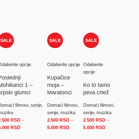
SALE
SALE
SALE
Odaberite opcije
Odaberite opcije
Odaberite
opcije
Poslednji
Kupačice
Mohikanci 1 –
moja –
Ko to tamo
srpski glumci
Maratonci
peva crtež
Domaći filmovi, serije,
Domaći filmovi,
Domaći filmovi,
: od 2.500 RSD do 5.000 RSD
muzika
serije, muzika
serije, muzika
2.500
RSD
–
2.500
RSD
–
2.500
RSD
–
D
5.000
RSD
Raspon cena: od 2.500 RSD do 5.000 RSD
5.000
RSD
Raspon cena: od
5.000
RSD
Raspon
2.500 RSD do
cena: od