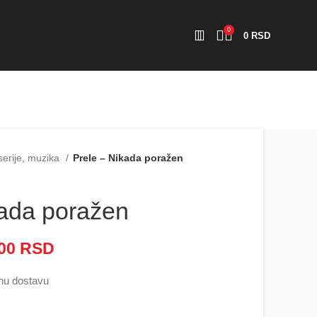
0
0
RSD
serije, muzika
Prele – Nikada poražen
kada poražen
000
RSD
Raspon cena: od 2.500 RSD
do 5.000 RSD
nu dostavu