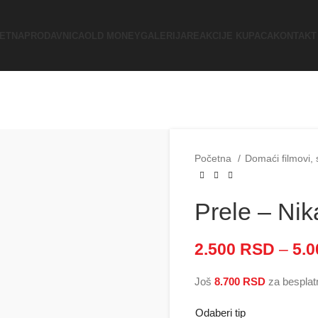
ETNA
PRODAVNICA
OLD MONEY
GALERIJA
REAKCIJE KUPACA
KONTAKT
Početna
Domaći filmovi, 
Prele – Ni
2.500
RSD
–
5.
Još
8.700
RSD
za besplat
Odaberi tip