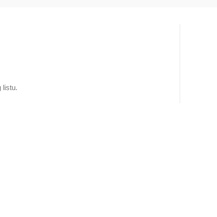
5.000 RSD
2.500 RSD
do
5.000 RSD
listu.