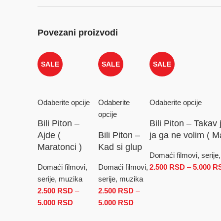
Povezani proizvodi
SALE
SALE
SALE
Odaberite opcije
Odaberite
Odaberite opcije
opcije
Bili Piton –
Bili Piton – Takav
Ajde (
Bili Piton –
ja ga ne volim ( M
Maratonci )
Kad si glup
Domaći filmovi, serije
Domaći filmovi,
Domaći filmovi,
2.500
RSD
–
5.000
R
serije, muzika
serije, muzika
2.500
RSD
–
2.500
RSD
–
5.000
RSD
Raspon cena: od 2.500 RSD do 5.000 RSD
5.000
RSD
Raspon cena: od 2.500 R