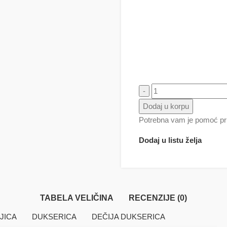
Prele - Nikada poražen kol
Dodaj u korpu
Potrebna vam je pomoć pri
Dodaj u listu želja
TABELA VELIČINA
RECENZIJE (0)
JICA
DUKSERICA
DEČIJA DUKSERICA