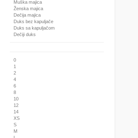
Muška majica
Ženska majica
Dečija majica
Duks bez kapuljače
Duks sa kapuljačom
Dečiji duks
0
1
2
4
6
8
10
12
14
XS
S
M
L