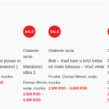
SALE
SALE
Odaberite
Odaberite opcije
opcije
 je posao ni
Bob – Kad sam u krizi treba
aratonci )
Maratonci
mi malo luksuza – Vruć vetar
slika 2
, muzika
Frcokle
,
Domaći filmovi, serije,
SD
Raspon cena: od 2.500 RSD do 5.000 RSD
Domaći filmovi,
muzika
serije, muzika
2.500
RSD
–
5.000
RSD
Raspon cena
2.500
RSD
–
SD do 5.000 RSD
5.000
RSD
Raspon cena: od 2.500 RSD do 5.000 RS