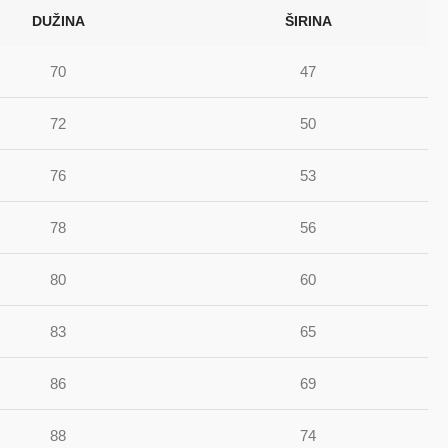
DUŽINA
ŠIRINA
70
47
72
50
76
53
78
56
80
60
83
65
86
69
88
74