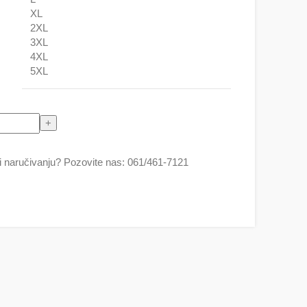
XL
2XL
3XL
4XL
5XL
ičina
 naručivanju? Pozovite nas: 061/461-7121