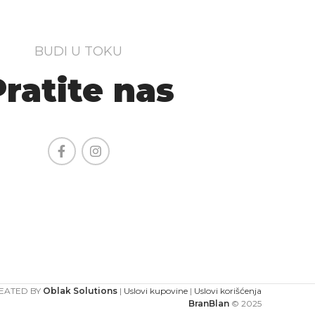
BUDI U TOKU
Pratite nas
EATED BY
Oblak Solutions
|
Uslovi kupovine
|
Uslovi korišćenja
BranBlan
© 2025