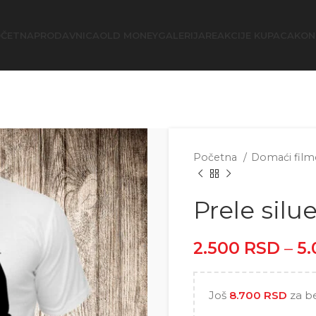
ČETNA
PRODAVNICA
OLD MONEY
GALERIJA
REAKCIJE KUPACA
KON
Početna
Domaći filmo
Prele silue
2.500
RSD
–
5
Još
8.700
RSD
za b