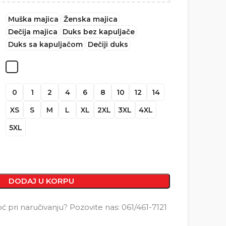
Muška majica
Ženska majica
Dečija majica
Duks bez kapuljače
Duks sa kapuljačom
Dečiji duks
0
1
2
4
6
8
10
12
14
XS
S
M
L
XL
2XL
3XL
4XL
5XL
DODAJ U KORPU
pri naručivanju? Pozovite nas: 061/461-7121