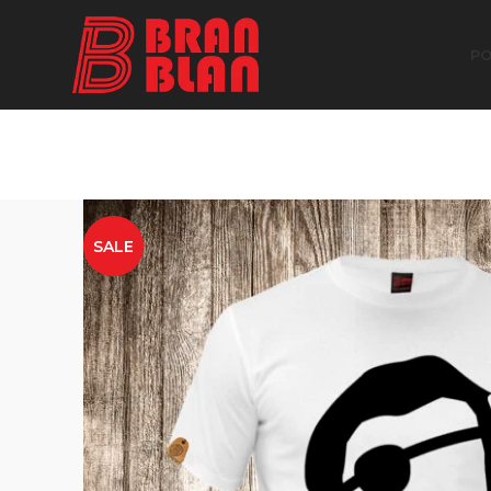
Besplatna dostava za porudžbine preko
PO
SALE