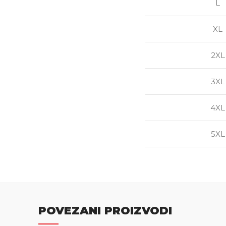
L
XL
2XL
3XL
4XL
5XL
POVEZANI PROIZVODI