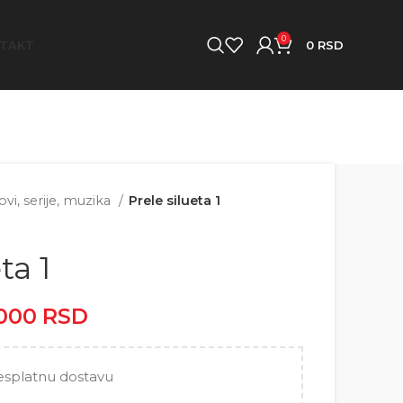
0
TAKT
0
RSD
vi, serije, muzika
Prele silueta 1
ta 1
.000
RSD
Raspon cena: od
2.500 RSD do 5.000 RSD
esplatnu dostavu