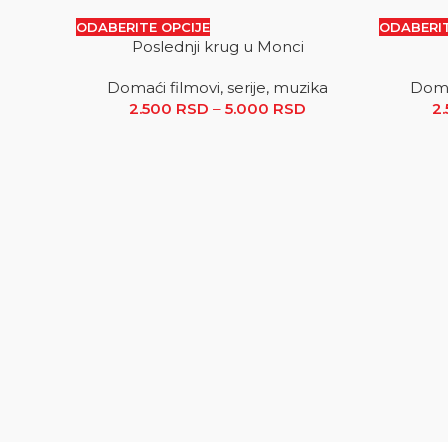
ODABERITE OPCIJE
ODABERIT
Poslednji krug u Monci
SALE
SALE
Domaći filmovi, serije, muzika
Domać
2.500
RSD
–
5.000
RSD
Raspon cena: od 2
2