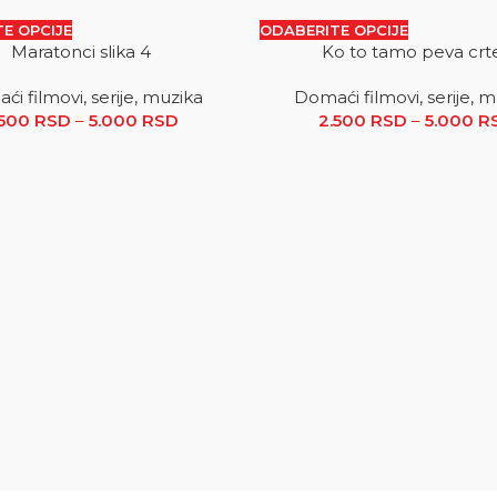
E OPCIJE
ODABERITE OPCIJE
Maratonci slika 4
Ko to tamo peva crt
SALE
i filmovi, serije, muzika
Domaći filmovi, serije, 
.500 RSD do 5.000 RSD
.500
RSD
–
5.000
RSD
Raspon cena: od 2.500 RSD do 5.000
2.500
RSD
–
5.000
R