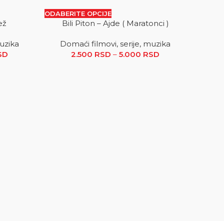
ODABERITE OPCIJE
ež
Bili Piton – Ajde ( Maratonci )
SALE
SALE
muzika
Domaći filmovi, serije, muzika
 RSD
SD
Raspon cena: od 2.500 RSD do 5.000 RSD
2.500
RSD
–
5.000
RSD
Raspon
cena: od
2.500 RSD
do
5.000 RSD
ODABER
Soko 
Dom