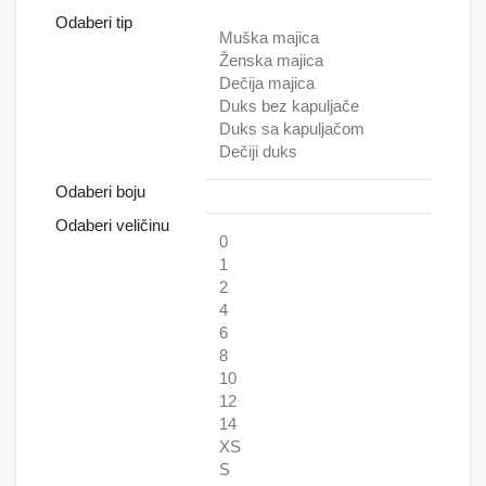
Odaberi tip
Muška majica
Ženska majica
Dečija majica
Duks bez kapuljače
Duks sa kapuljačom
Dečiji duks
Odaberi boju
Odaberi veličinu
0
1
2
4
6
8
10
12
14
XS
S