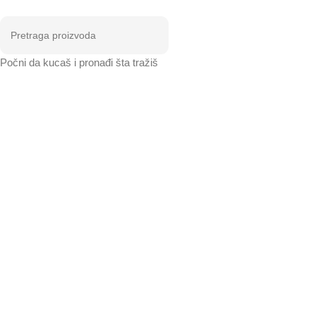
Počni da kucaš i pronađi šta tražiš