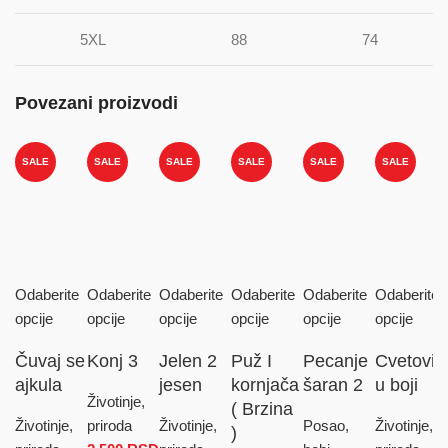
5XL
88
74
Povezani proizvodi
SALE
SALE
SALE
SALE
SALE
SALE
Odaberite
Odaberite
Odaberite
Odaberite
Odaberite
Odaberite
opcije
opcije
opcije
opcije
opcije
opcije
Čuvaj se
Konj 3
Jelen 2
Puž I
Pecanje
Cvetovi
ajkula
jesen
kornjača
šaran 2
u boji
Životinje,
( Brzina
Životinje,
priroda
Životinje,
Posao,
Životinje,
)