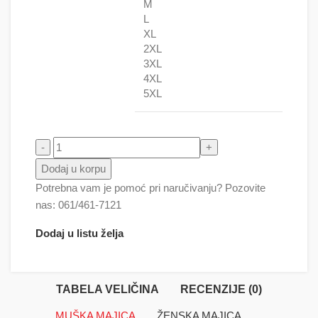
M
L
XL
2XL
3XL
4XL
5XL
Pas ( Joga ) - Udah i izdah količina
Dodaj u korpu
Potrebna vam je pomoć pri naručivanju? Pozovite
nas: 061/461-7121
Dodaj u listu želja
TABELA VELIČINA
RECENZIJE (0)
MUŠKA MAJICA
ŽENSKA MAJICA