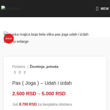
Besplatna dostava za porudžbine preko
MENI
SALE
Click to enlarge
Početna
Životinje, priroda
Pas ( Joga ) – Udah i izdah
2.500
RSD
–
5.000
RSD
Raspon cena: od
2.500 RSD do
Još
8.700
RSD
za besplatnu dostavu
5.000 RSD