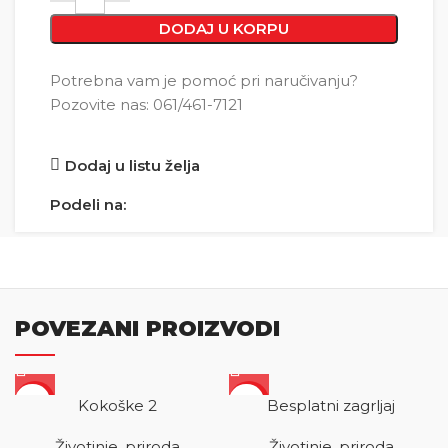
DODAJ U KORPU
Potrebna vam je pomoć pri naručivanju?
Pozovite nas: 061/461-7121
Dodaj u listu želja
Podeli na:
POVEZANI PROIZVODI
SALE
SALE
Kokoške 2
Besplatni zagrljaj
Životinje, priroda
Životinje, priroda