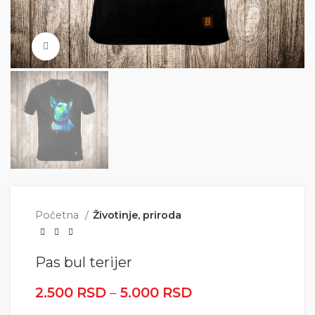
Click to enlarge
Početna
Životinje, priroda
Pas bul terijer
2.500
RSD
–
5.000
RSD
Raspon cena: od
2.500 RSD do