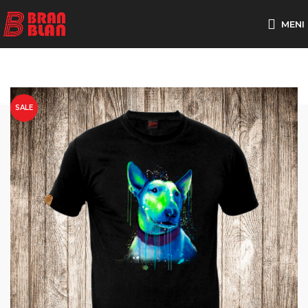
Besplatna dostava za porudžbine preko
MENI
SALE