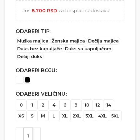
5.000 RSD
Još
8.700
RSD
za besplatnu dostavu
ODABERI TIP
Muška majica
Ženska majica
Dečija majica
Duks bez kapuljače
Duks sa kapuljačom
Dečiji duks
ODABERI BOJU
ODABERI VELIČINU
0
1
2
4
6
8
10
12
14
XS
S
M
L
XL
2XL
3XL
4XL
5XL