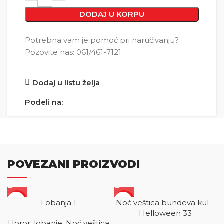
DODAJ U KORPU
Potrebna vam je pomoć pri naručivanju?
Pozovite nas: 061/461-7121
Dodaj u listu želja
Podeli na:
POVEZANI PROIZVODI
SALE
SALE
Lobanja 1
Noć veštica bundeva kul –
Helloween 33
Horor, lobanje, Noć veštica