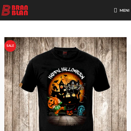
Besplatna dostava za porudžbine preko
MENI
SALE