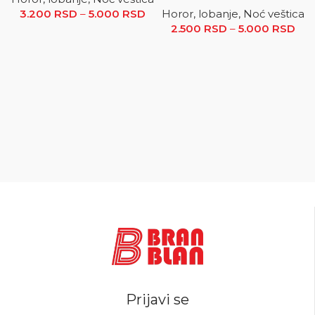
3.200
RSD
–
5.000
RSD
Raspon cena: od 3.200 RSD
Horor, lobanje, Noć veštica
2.500
do 5.000 RSD
RSD
–
5.000
RSD
R
ce
2.5
5.0
Prijavi se