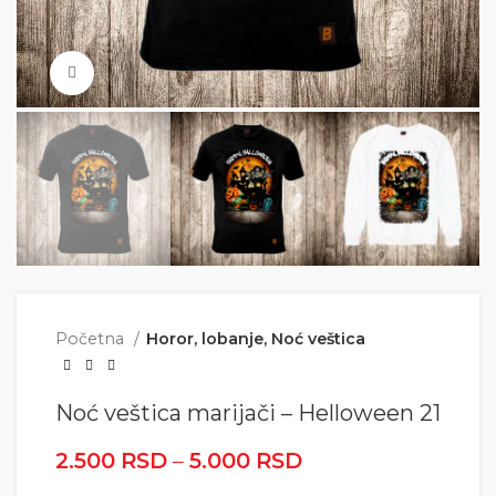
Click to enlarge
Početna
Horor, lobanje, Noć veštica
Noć veštica marijači – Helloween 21
2.500
RSD
–
5.000
RSD
Raspon cena: od
2.500 RSD do