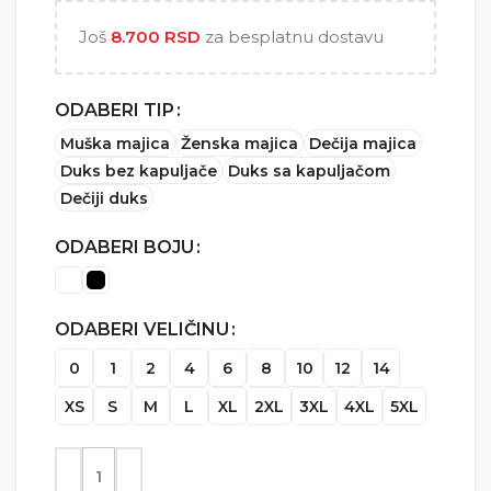
5.000 RSD
Još
8.700
RSD
za besplatnu dostavu
ODABERI TIP
Muška majica
Ženska majica
Dečija majica
Duks bez kapuljače
Duks sa kapuljačom
Dečiji duks
ODABERI BOJU
ODABERI VELIČINU
0
1
2
4
6
8
10
12
14
XS
S
M
L
XL
2XL
3XL
4XL
5XL