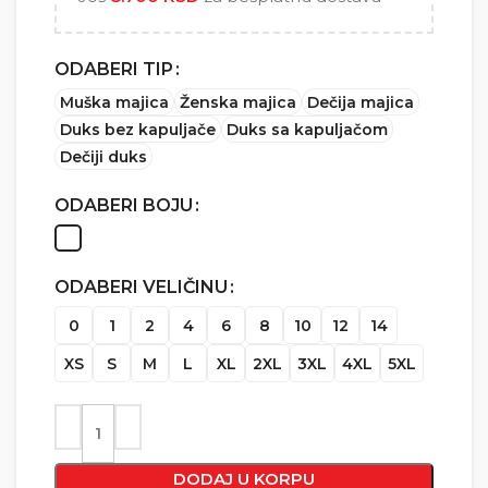
ODABERI TIP
Muška majica
Ženska majica
Dečija majica
Duks bez kapuljače
Duks sa kapuljačom
Dečiji duks
ODABERI BOJU
ODABERI VELIČINU
0
1
2
4
6
8
10
12
14
XS
S
M
L
XL
2XL
3XL
4XL
5XL
DODAJ U KORPU