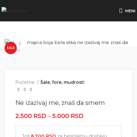
Besplatna dostava za porudžbine preko
MENI
Click to enlarge
SALE
Početna
Šale, fore, mudrosti
Ne izazivaj me, znaš da smem
2.500
RSD
–
5.000
RSD
Raspon cena: od
2.500 RSD do
5.000 RSD
Još
8.700
RSD
za besplatnu dostavu