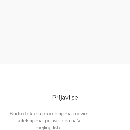
do 5.000 RSD
ce
2.5
5.0
Prijavi se
Budi u toku sa promocijama i novim
kolekcijama, prijavi se na našu
mejling listu.