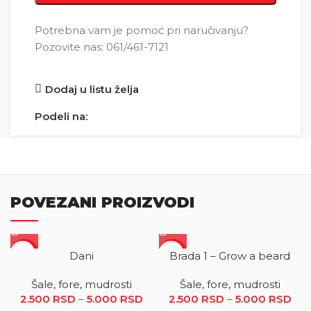
Potrebna vam je pomoć pri naručivanju?
Pozovite nas: 061/461-7121
Dodaj u listu želja
Podeli na:
POVEZANI PROIZVODI
SALE
SALE
Dani
Brada 1 – Grow a beard
Šale, fore, mudrosti
Šale, fore, mudrosti
2.500
RSD
–
5.000
RSD
Raspon cena: od 2.500 RSD
2.500
RSD
–
5.000
RSD
R