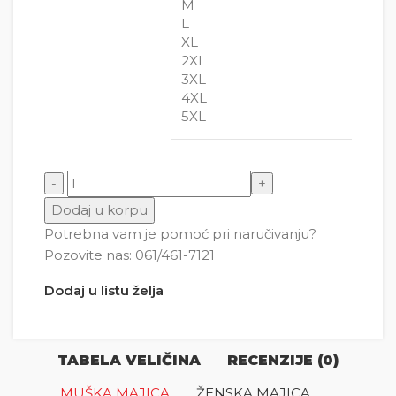
M
L
XL
2XL
3XL
4XL
5XL
Muzica otisak prsta količina
Dodaj u korpu
Potrebna vam je pomoć pri naručivanju?
Pozovite nas: 061/461-7121
Dodaj u listu želja
TABELA VELIČINA
RECENZIJE (0)
MUŠKA MAJICA
ŽENSKA MAJICA