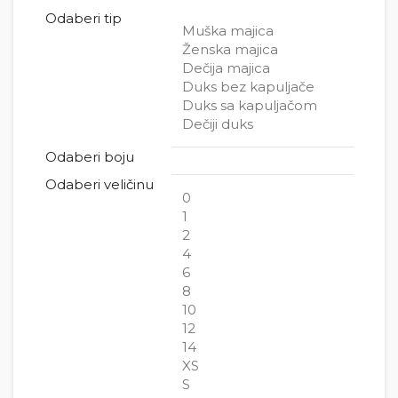
Odaberi tip
Muška majica
Ženska majica
Dečija majica
Duks bez kapuljače
Duks sa kapuljačom
Dečiji duks
Odaberi boju
Odaberi veličinu
0
1
2
4
6
8
10
12
14
XS
S