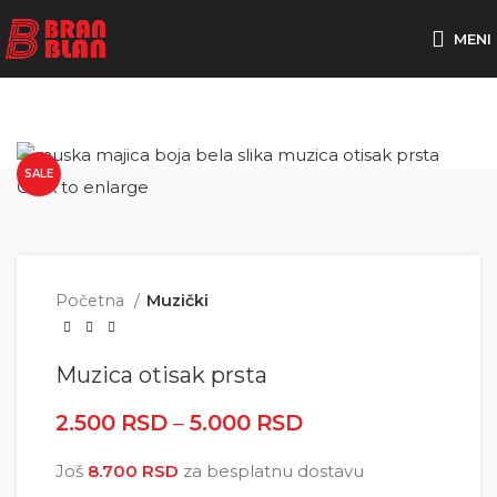
Besplatna dostava za porudžbine preko
MENI
SALE
Click to enlarge
Početna
Muzički
Muzica otisak prsta
2.500
RSD
–
5.000
RSD
Raspon cena: od
2.500 RSD do
Još
8.700
RSD
za besplatnu dostavu
5.000 RSD