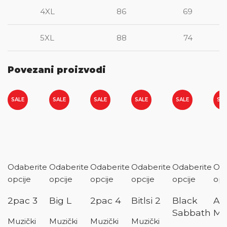
4XL
86
69
5XL
88
74
Povezani proizvodi
SALE
SALE
SALE
SALE
SALE
SAL
Odaberite
Odaberite
Odaberite
Odaberite
Odaberite
Oda
opcije
opcije
opcije
opcije
opcije
opc
2pac 3
Big L
2pac 4
Bitlsi 2
Black
AC
Sabbath
Met
Muzički
Muzički
Muzički
Muzički