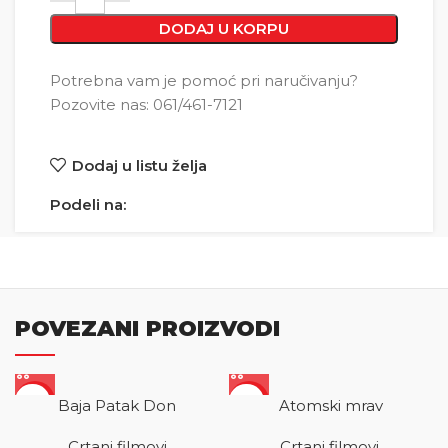
DODAJ U KORPU
Potrebna vam je pomoć pri naručivanju?
Pozovite nas: 061/461-7121
Dodaj u listu želja
Podeli na:
POVEZANI PROIZVODI
SALE
SALE
Baja Patak Don
Atomski mrav
Crtani filmovi
Crtani filmovi
,