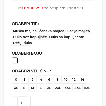
5.000 RSD
Još
8.700
RSD
za besplatnu dostavu
ODABERI TIP
Muška majica
Ženska majica
Dečija majica
Duks bez kapuljače
Duks sa kapuljačom
Dečiji duks
ODABERI BOJU
ODABERI VELIČINU
0
1
2
4
6
8
10
12
14
XS
S
M
L
XL
2XL
3XL
4XL
5XL