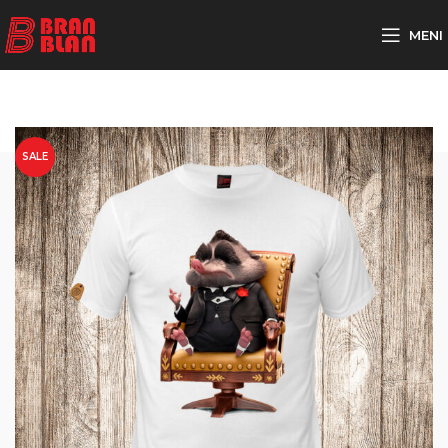
Besplatna dostava za porudžbine preko
MENI
SALE