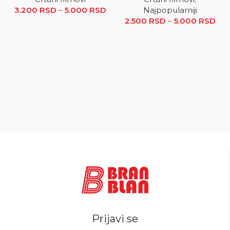
3.200
RSD
–
5.000
RSD
Raspon cena: od 3.200 RSD
Najpopularniji
2.500
do 5.000 RSD
RSD
–
5.000
RSD
R
ce
2.5
5.0
Prijavi se