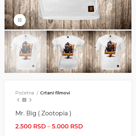
Click to enlarge
Početna
Crtani filmovi
Mr. Big ( Zootopia )
2.500
RSD
–
5.000
RSD
Raspon cena: od
2.500 RSD do