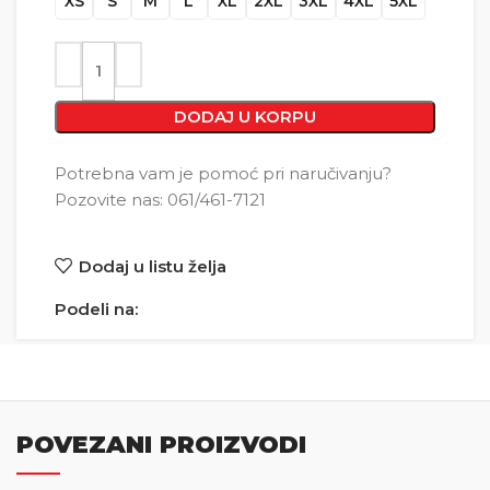
XS
S
M
L
XL
2XL
3XL
4XL
5XL
DODAJ U KORPU
Potrebna vam je pomoć pri naručivanju?
Pozovite nas: 061/461-7121
Dodaj u listu želja
Podeli na:
POVEZANI PROIZVODI