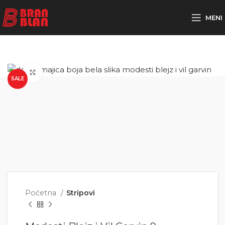
Besplatna dostava za porudžbine preko
MENI
Click to enlarge
SALE
Početna
Stripovi