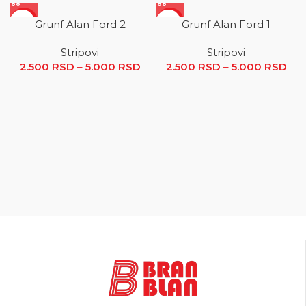
SALE
SALE
Grunf Alan Ford 2
Grunf Alan Ford 1
Stripovi
Stripovi
2.500
RSD
–
5.000
RSD
Raspon cena: od 2.500 RSD
2.500
RSD
–
5.000
RSD
R
do 5.000 RSD
ce
2.5
5.0