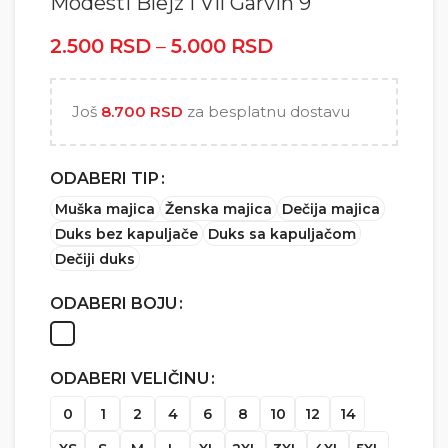
Modesti Blejz i Vil Garvin 9
2.500
RSD
–
5.000
RSD
Raspon cena: od
2.500 RSD do
5.000 RSD
Još
8.700
RSD
za besplatnu dostavu
ODABERI TIP
Muška majica
Ženska majica
Dečija majica
Duks bez kapuljače
Duks sa kapuljačom
Dečiji duks
ODABERI BOJU
ODABERI VELIČINU
0
1
2
4
6
8
10
12
14