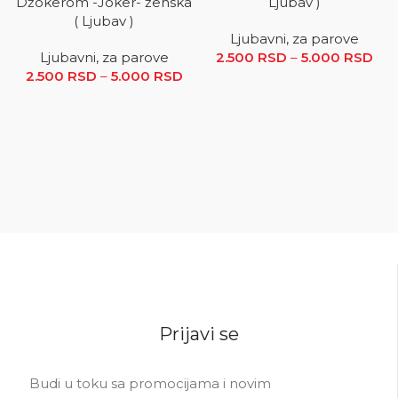
Džokerom -Joker- ženska
Ljubav )
( Ljubav )
Ljubavni, za parove
Ljubavni, za parove
2.500
RSD
–
5.000
RSD
R
2.500
RSD
–
5.000
RSD
Raspon cena: od 2.500 RSD
ce
do 5.000 RSD
2.5
5.0
Prijavi se
Budi u toku sa promocijama i novim