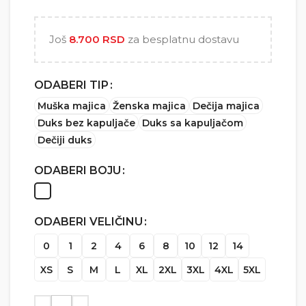
2.500 RSD do
5.000 RSD
Još
8.700
RSD
za besplatnu dostavu
ODABERI TIP
Muška majica
Ženska majica
Dečija majica
Duks bez kapuljače
Duks sa kapuljačom
Dečiji duks
ODABERI BOJU
ODABERI VELIČINU
0
1
2
4
6
8
10
12
14
XS
S
M
L
XL
2XL
3XL
4XL
5XL