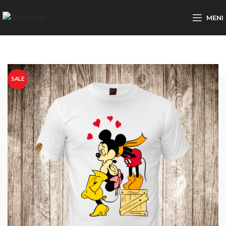
Besplatna dostava za porudžbine preko
MENI
SALE