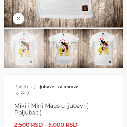
Click to enlarge
Početna
Ljubavni, za parove
Miki i Mini Maus u ljubavi (
Poljubac )
2.500
RSD
–
5.000
RSD
Raspon cena: od