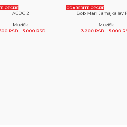
E OPCIJE
ODABERITE OPCIJE
ACDC 2
Bob Marli Jamajka lav
SALE
Muzički
Muzički
.500 RSD do 5.000 RSD
.500
RSD
–
5.000
RSD
Raspon cena: od 2.500 RSD do 5.000
3.200
RSD
–
5.000
R