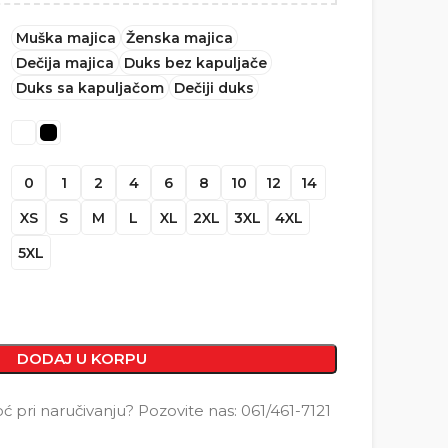
Muška majica
Ženska majica
Dečija majica
Duks bez kapuljače
Duks sa kapuljačom
Dečiji duks
0
1
2
4
6
8
10
12
14
XS
S
M
L
XL
2XL
3XL
4XL
5XL
DODAJ U KORPU
pri naručivanju? Pozovite nas: 061/461-7121