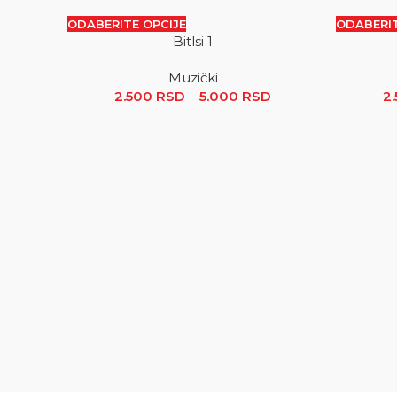
ODABERITE OPCIJE
ODABERIT
Bitlsi 1
SALE
SALE
Muzički
2.500
RSD
–
5.000
RSD
Raspon cena: od 2
2