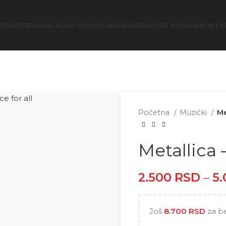
TNA
PRODAVNICA
OLD MONEY
GALERIJA
REAKCIJE KUPACA
KONTA
Početna
Muzički
Me
Metallica –
2.500
RSD
–
5
Još
8.700
RSD
za b