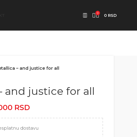
0
KT
0
RSD
tallica – and justice for all
 and justice for all
.000
RSD
Raspon cena: od
2.500 RSD do 5.000 RSD
esplatnu dostavu