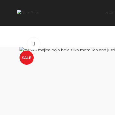
Besplatna dostava za porudžbine preko
POČE
Click to enlarge
SALE