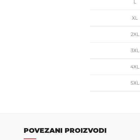
L
XL
2XL
3XL
4XL
5XL
POVEZANI PROIZVODI