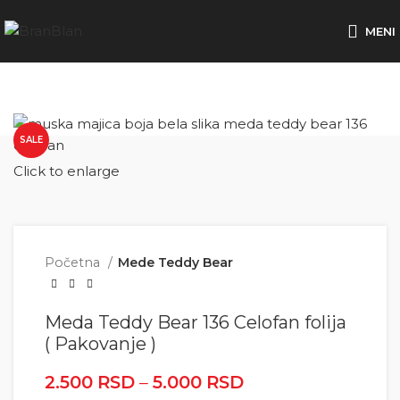
Besplatna dostava za porudžbine preko
MENI
SALE
Click to enlarge
Početna
Mede Teddy Bear
Meda Teddy Bear 136 Celofan folija
( Pakovanje )
2.500
RSD
–
5.000
RSD
Raspon cena: od