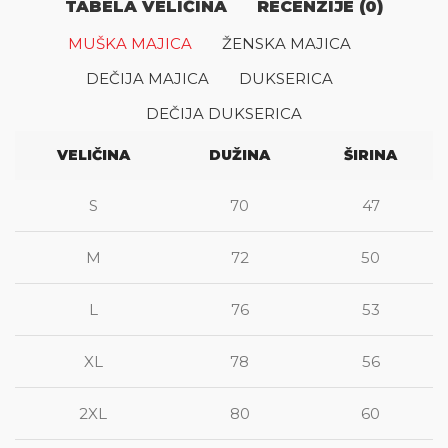
TABELA VELIČINA
RECENZIJE (0)
MUŠKA MAJICA
ŽENSKA MAJICA
DEČIJA MAJICA
DUKSERICA
DEČIJA DUKSERICA
VELIČINA
DUŽINA
ŠIRINA
S
70
47
M
72
50
L
76
53
XL
78
56
2XL
80
60