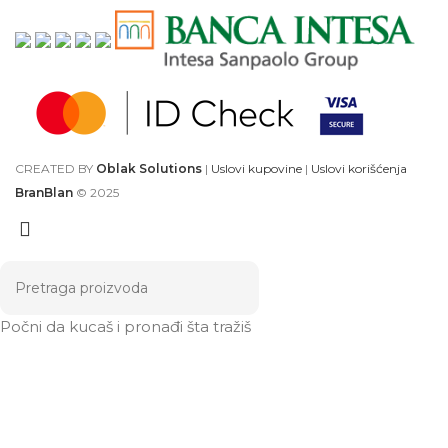
CREATED BY
Oblak Solutions
|
Uslovi kupovine
|
Uslovi korišćenja
BranBlan
© 2025
Počni da kucaš i pronađi šta tražiš