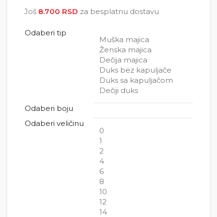
2.500 RSD do
Još
8.700
RSD
za besplatnu dostavu
5.000 RSD
Odaberi tip
Muška majica
Ženska majica
Dečija majica
Duks bez kapuljače
Duks sa kapuljačom
Dečiji duks
Odaberi boju
Odaberi veličinu
0
1
2
4
6
8
10
12
14