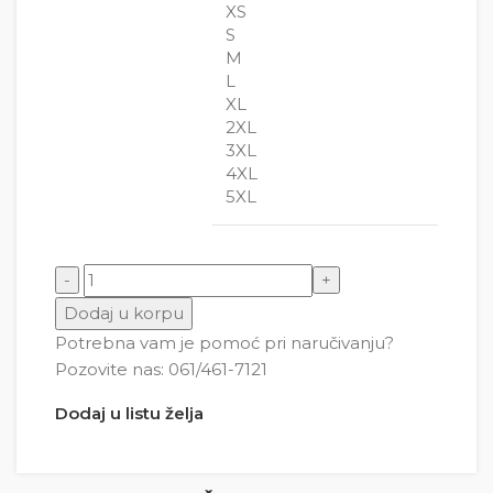
XS
S
M
L
XL
2XL
3XL
4XL
5XL
Meda Teddy Bear 136 Celofan folija ( Pakovanje )
Dodaj u korpu
količina
Potrebna vam je pomoć pri naručivanju?
Pozovite nas: 061/461-7121
Dodaj u listu želja