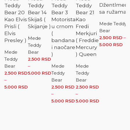
Džentlmen
Teddy
Teddy
Teddy
Teddy
sa ružama
Bear 20
Bear 14
Bear 3
Bear 21
Kao Elvis
Skijaš (
Motorista
Kao
Mede Teddy
Prisli (
Skijanje )
u crnom
Fredi
Bear
Elvis
(
Merkjuri
2.500
RSD
–
Mede
Presley )
bandana
( Freddie
5.000
RSD
Ra
Teddy
i naočare
Mercury
cen
Mede
Bear
)
) Queen
2.
Teddy
2.500
RSD
do
Bear
–
Mede
Mede
5.
2.500
RSD
5.000
RSD
Raspon cena: od 2.500 RSD do
Teddy
Teddy
–
5.000 RSD
Bear
Bear
5.000
RSD
Raspon cena: od 2.500 RSD do 5.000 RSD
2.500
RSD
2.500
RSD
–
–
)
5.000
RSD
Raspon cena: od
5.000
RSD
Raspon
2.500 RSD do
cena: od
5.000 RSD
2.500 RSD
do
5.000 RSD