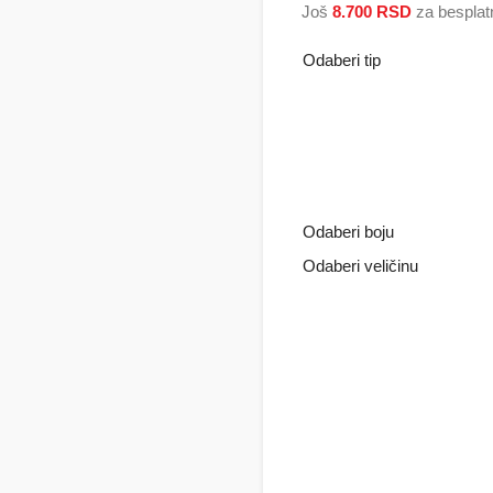
Još
8.700
RSD
za besplat
Odaberi tip
Odaberi boju
Odaberi veličinu