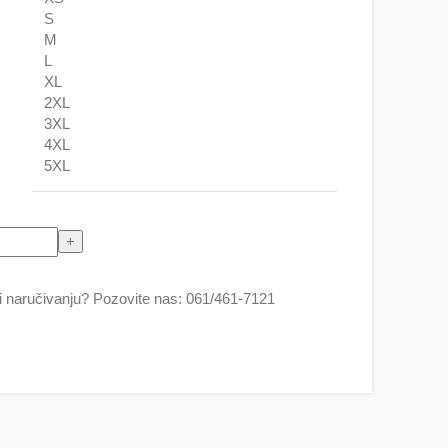
S
M
L
XL
2XL
3XL
4XL
5XL
an ( Košulja i naočare ) količina
 naručivanju? Pozovite nas: 061/461-7121