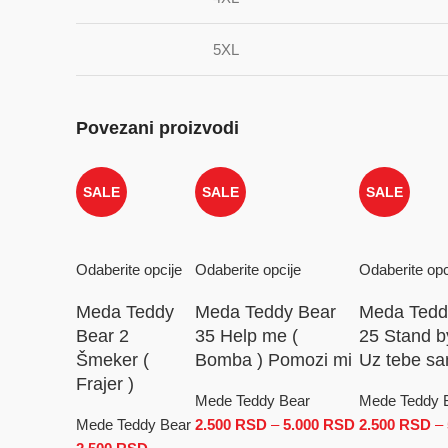
5XL
Povezani proizvodi
SALE
SALE
SALE
Odaberite opcije
Odaberite opcije
Odaberite opc
Meda Teddy
Meda Teddy Bear
Meda Tedd
Bear 2
35 Help me (
25 Stand b
Šmeker (
Bomba ) Pomozi mi
Uz tebe sa
Frajer )
Mede Teddy Bear
Mede Teddy 
Mede Teddy Bear
2.500
RSD
–
5.000
RSD
Raspon cena:
2.500
RSD
–