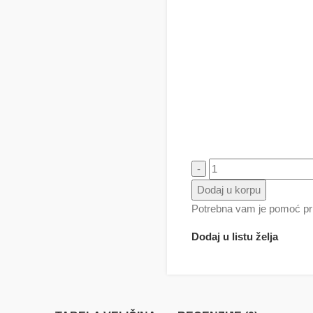
Meda Teddy Bear 128 Skock
Dodaj u korpu
Potrebna vam je pomoć pri
Dodaj u listu želja