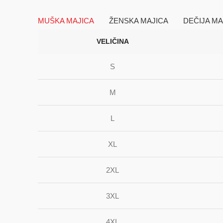
MUŠKA MAJICA
ŽENSKA MAJICA
DEČIJA MA
VELIČINA
S
M
L
XL
2XL
3XL
4XL