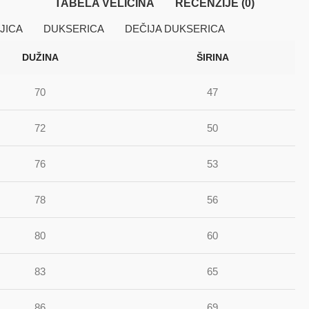
TABELA VELIČINA
RECENZIJE (0)
JICA
DUKSERICA
DEČIJA DUKSERICA
DUŽINA
ŠIRINA
70
47
72
50
76
53
78
56
80
60
83
65
86
69