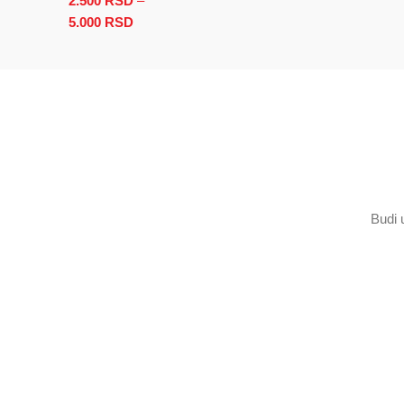
2.500
RSD
–
5.000
RSD
Raspon cena: od 2.500 RSD do 5.000 RSD
Budi 