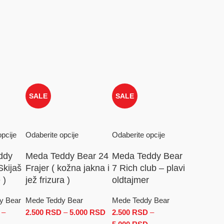
SALE
SALE
pcije
Odaberite opcije
Odaberite opcije
ddy
Meda Teddy Bear 24
Meda Teddy Bear
Skijaš
Frajer ( kožna jakna i
7 Rich club – plavi
 )
jež frizura )
oldtajmer
y Bear
Mede Teddy Bear
Mede Teddy Bear
–
2.500
RSD
–
5.000
RSD
Raspon cena: od
2.500
RSD
–