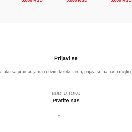
5.000
RSD
Raspon cena: od 2.500 RSD do 5.000 RSD
5.000
RSD
Raspon cena: od 2.50
5.000
RSD
Prijavi se
u toku sa promocijama i novim kolekcijama, prijavi se na našu mejling 
BUDI U TOKU
Pratite nas