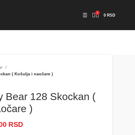
0
0
RSD
ar
kan ( Košulja i naočare )
 Bear 128 Skockan (
aočare )
000
RSD
Raspon cena: od 2.500 RSD
do 5.000 RSD