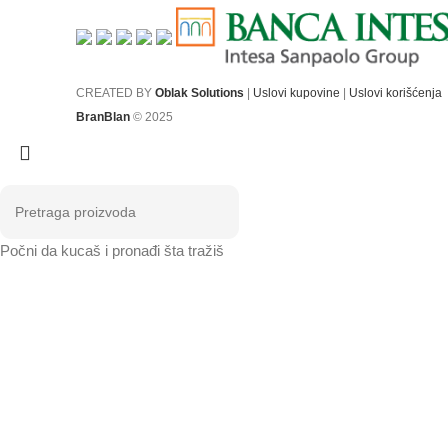
CREATED BY
Oblak Solutions
|
Uslovi kupovine
|
Uslovi korišćenja
BranBlan
© 2025
Počni da kucaš i pronađi šta tražiš