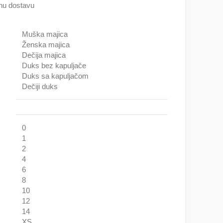
nu dostavu
Muška majica
Ženska majica
Dečija majica
Duks bez kapuljače
Duks sa kapuljačom
Dečiji duks
0
1
2
4
6
8
10
12
14
XS