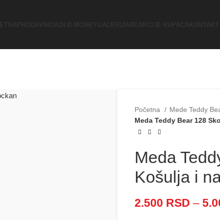
ETNA
PRODAVNICA
OLD MONEY
GALERIJA
REAKCIJE KUPACA
KONTAKT
Početna
Mede Teddy Be
Meda Teddy Bear 128 Skoc
Meda Teddy
Košulja i n
2.500
RSD
–
5.