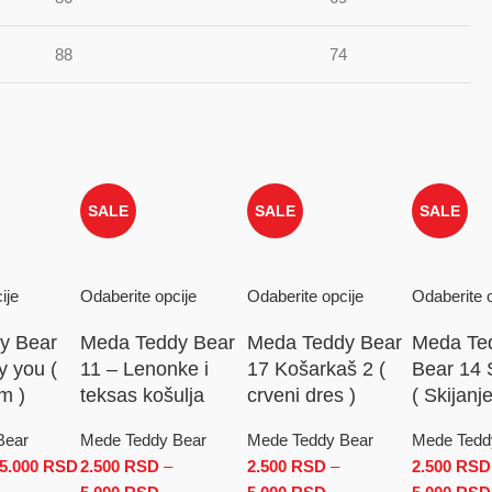
88
74
SALE
SALE
SALE
ije
Odaberite opcije
Odaberite opcije
Odaberite o
y Bear
Meda Teddy Bear
Meda Teddy Bear
Meda Te
y you (
11 – Lenonke i
17 Košarkaš 2 (
Bear 14 
m )
teksas košulja
crveni dres )
( Skijanje
Bear
Mede Teddy Bear
Mede Teddy Bear
Mede Tedd
 od 2.500 RSD do 5.000 RSD
5.000
RSD
Raspon cena: od 2.500 RSD do 5.000 RSD
2.500
RSD
–
2.500
RSD
–
2.500
RSD