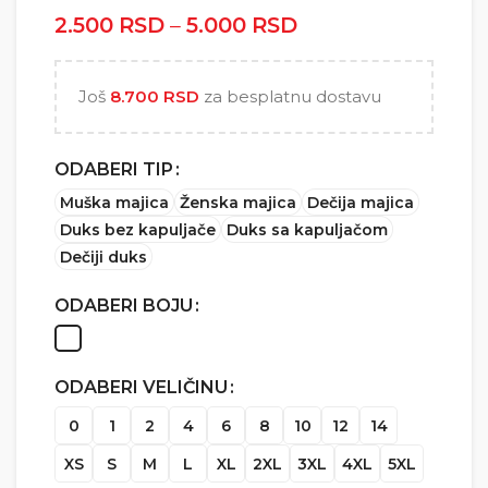
2.500
RSD
–
5.000
RSD
Raspon cena: od
2.500 RSD do
5.000 RSD
Još
8.700
RSD
za besplatnu dostavu
ODABERI TIP
Muška majica
Ženska majica
Dečija majica
Duks bez kapuljače
Duks sa kapuljačom
Dečiji duks
ODABERI BOJU
ODABERI VELIČINU
0
1
2
4
6
8
10
12
14
XS
S
M
L
XL
2XL
3XL
4XL
5XL