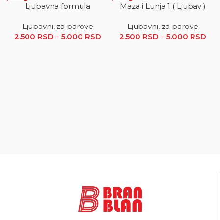
SALE
SALE
Ljubavna formula
Maza i Lunja 1 ( Ljubav )
Ljubavni, za parove
Ljubavni, za parove
2.500
RSD
–
5.000
RSD
Raspon cena: od 2.500 RSD
2.500
RSD
–
5.000
RSD
R
do 5.000 RSD
ce
2.5
5.0