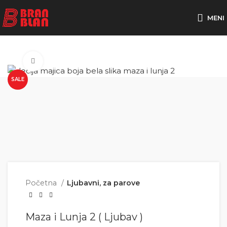
Besplatna dostava za porudžbine preko
MENI
Click to enlarge
SALE
Početna
Ljubavni, za parove
Maza i Lunja 2 ( Ljubav )