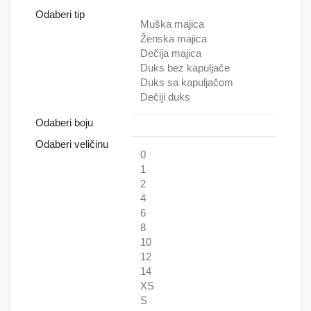
Odaberi tip
Muška majica
Ženska majica
Dečija majica
Duks bez kapuljače
Duks sa kapuljačom
Dečiji duks
Odaberi boju
Odaberi veličinu
0
1
2
4
6
8
10
12
14
XS
S