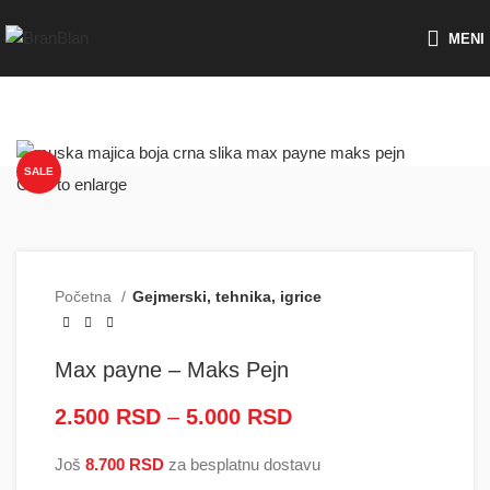
Besplatna dostava za porudžbine preko
MENI
SALE
Click to enlarge
Početna
Gejmerski, tehnika, igrice
Max payne – Maks Pejn
2.500
RSD
–
5.000
RSD
Raspon cena: od
2.500 RSD do
Još
8.700
RSD
za besplatnu dostavu
5.000 RSD