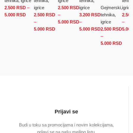
tehnika, igrice
tehnika,
igrice
tehnika,
tehni
2.500
RSD
–
igrice
2.500
RSD
igrice
Gejmerski,
igrice
5.000
RSD
Raspon cena: od 2.500 RSD do 5.000 RSD
2.500
RSD
–
3.200
RSD
tehnika,
2.50
–
5.000
RSD
Raspon cena: od
–
igrice
–
5.000
RSD
Raspon cena: od 2.500 RSD do
2.500 RSD do
5.000
RSD
Raspon cena:
2.500
RSD
5.00
5.000 RSD
5.000 RSD
od 3.200 RSD
–
do 5.000 RSD
5.000
RSD
Rasp
cena:
2.50
do
5.00
Prijavi se
Budi u toku sa promocijama i novim kolekcijama,
prijavi se na našu mejling listu.