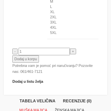
M
L
XL
2XL
3XL
4XL
5XL
Max payne - Maks Pejn količina
Dodaj u korpu
Potrebna vam je pomoć pri naručivanju? Pozovite
nas: 061/461-7121
Dodaj u listu želja
TABELA VELIČINA
RECENZIJE (0)
MUŠKA MAJICA
ŽENSKA MAJICA