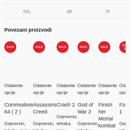
5XL
88
74
Povezani proizvodi
SAL
SALE
SALE
SALE
SALE
SALE
E
Odaberite
Odaberite
Odaberite
Odaberite
Odaberite
Odabe
opcije
opcije
opcije
opcije
opcije
opcij
Commodore
Assassins
Crash 2
God of
Finish
Fort
64 ( 2 )
Creed
War 2
her
1
Gejmerski,
Mortal
Gejmerski,
Gejmerski,
tehnika,
Gejmerski,
Gejme
kombat