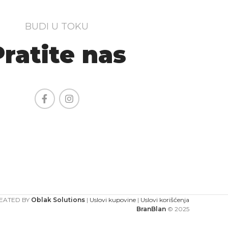
BUDI U TOKU
Pratite nas
EATED BY
Oblak Solutions
|
Uslovi kupovine
|
Uslovi korišćenja
BranBlan
© 2025