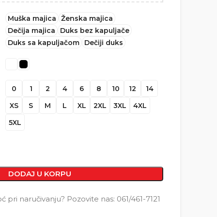
Muška majica
Ženska majica
Dečija majica
Duks bez kapuljače
Duks sa kapuljačom
Dečiji duks
0
1
2
4
6
8
10
12
14
XS
S
M
L
XL
2XL
3XL
4XL
5XL
DODAJ U KORPU
pri naručivanju? Pozovite nas: 061/461-7121