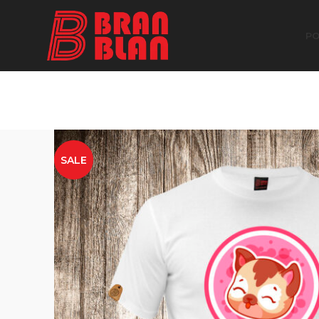
Besplatna dostava za porudžbine preko
PO
SALE