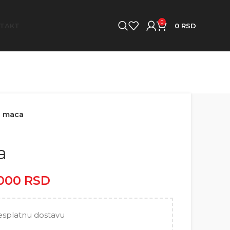
0
TAKT
0
RSD
a maca
a
.000
RSD
Raspon cena: od
2.500 RSD do 5.000 RSD
esplatnu dostavu