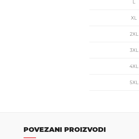
L
XL
2XL
3XL
4XL
5XL
POVEZANI PROIZVODI