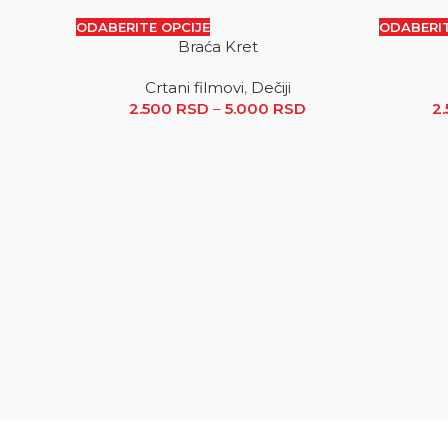
ODABERITE OPCIJE
ODABERIT
Braća Kret
SALE
SALE
Crtani filmovi
,
Dečiji
2.500
RSD
–
5.000
RSD
Raspon cena: od 2
2