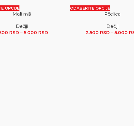
E OPCIJE
ODABERITE OPCIJE
Mali miš
Pčelica
SALE
Dečiji
Dečiji
.500 RSD do 5.000 RSD
.500
RSD
–
5.000
RSD
Raspon cena: od 2.500 RSD do 5.000
2.500
RSD
–
5.000
R