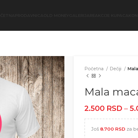
ČETNA
PRODAVNICA
OLD MONEY
GALERIJA
REAKCIJE KUPACA
KON
Početna
Dečiji
Mal
Mala mac
2.500
RSD
–
5
Još
8.700
RSD
za b