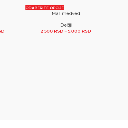
ODABERITE OPCIJE
Mali medved
SALE
SALE
Dečiji
 RSD
SD
Raspon cena: od 2.500 RSD do 5.000 RSD
2.500
RSD
–
5.000
RSD
Raspon
cena: od
2.500 RSD
do
5.000 RSD
ODABER