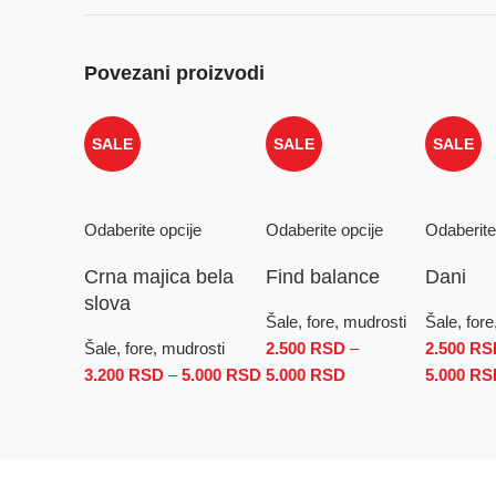
Povezani proizvodi
SALE
SALE
SALE
Odaberite opcije
Odaberite opcije
Odaberite
Crna majica bela
Find balance
Dani
slova
Šale, fore, mudrosti
Šale, fore
Šale, fore, mudrosti
2.500
RSD
–
2.500
RS
3.200
RSD
–
5.000
RSD
Raspon cena: od 3.200 RSD do
5.000
RSD
Raspon cena: od 2.
5.000
RS