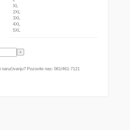
XL
2XL
3XL
4XL
5XL
na
 naručivanju? Pozovite nas: 061/461-7121