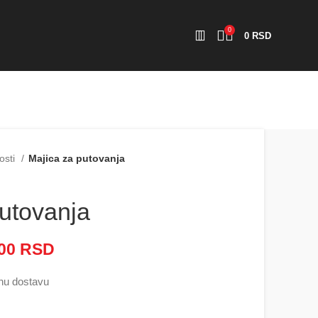
0
0
RSD
osti
Majica za putovanja
putovanja
000
RSD
Raspon cena: od 2.500 RSD
do 5.000 RSD
nu dostavu