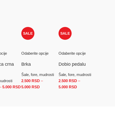
SALE
SALE
pcije
Odaberite opcije
Odaberite opcije
ca crna
Brka
Dobio pedalu
Šale, fore, mudrosti
Šale, fore, mudrosti
mudrosti
2.500
RSD
–
2.500
RSD
–
–
5.000
RSD
Raspon cena: od 2.500 RSD do 5.000 RSD
5.000
RSD
Raspon cena: od 2.500 RSD do
5.000
RSD
Raspon
0 RSD do 5.000 RSD
5.000 RSD
cena: od
2.500 RSD
do
5.000 RSD