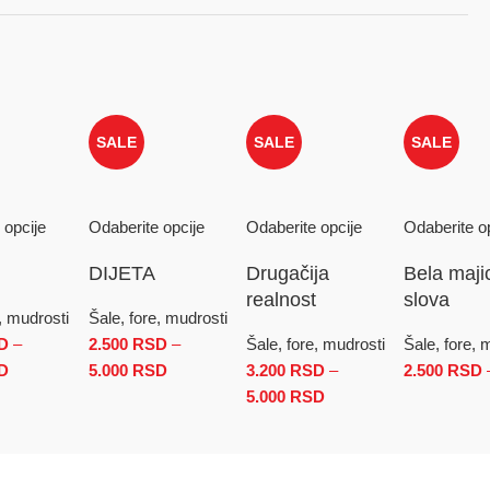
SALE
SALE
SALE
 opcije
Odaberite opcije
Odaberite opcije
Odaberite o
DIJETA
Drugačija
Bela maji
realnost
slova
, mudrosti
Šale, fore, mudrosti
D
–
2.500
RSD
–
Šale, fore, mudrosti
Šale, fore, 
 5.000 RSD
500 RSD do 5.000 RSD
D
Raspon cena: od 2.500 RSD do 5.000 RSD
5.000
RSD
Raspon cena: od 2.500 RSD do 5.000 RSD
3.200
RSD
–
2.500
RSD
5.000
RSD
Raspon cena: od 3.20