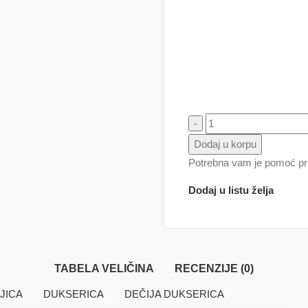
Majica za putovanja količi
Dodaj u korpu
Potrebna vam je pomoć pri
Dodaj u listu želja
TABELA VELIČINA
RECENZIJE (0)
JICA
DUKSERICA
DEČIJA DUKSERICA