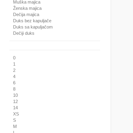
Muška majica
Ženska majica
Dečija majica
Duks bez kapuljače
Duks sa kapuljačom
Dečiji duks
0
1
2
4
6
8
10
12
14
XS
S
M
L