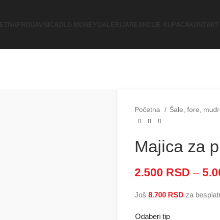
ETNA
PRODAVNICA
OLD MONEY
GALERIJA
REAKCIJE KUPACA
KONTAKT
Početna
Šale, fore, mudr
Majica za 
2.500
RSD
–
5.
Još
8.700
RSD
za besplat
Odaberi tip