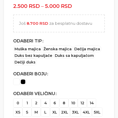
2.500
RSD
–
5.000
RSD
Raspon cena: od
2.500 RSD do
5.000 RSD
Još
8.700
RSD
za besplatnu dostavu
ODABERI TIP
Muška majica
Ženska majica
Dečija majica
Duks bez kapuljače
Duks sa kapuljačom
Dečiji duks
ODABERI BOJU
ODABERI VELIČINU
0
1
2
4
6
8
10
12
14
XS
S
M
L
XL
2XL
3XL
4XL
5XL