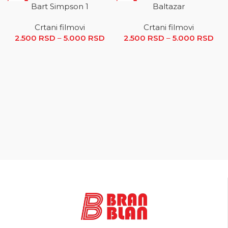
SALE
SALE
Bart Simpson 1
Baltazar
Crtani filmovi
Crtani filmovi
2.500
RSD
–
5.000
RSD
Raspon cena: od 2.500 RSD
2.500
RSD
–
5.000
RSD
R
do 5.000 RSD
ce
2.5
5.0