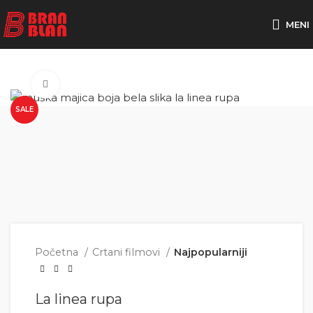
Besplatna dostava za porudžbine preko
MENI
Click to enlarge
SALE
Početna
Crtani filmovi
Najpopularniji
La linea rupa