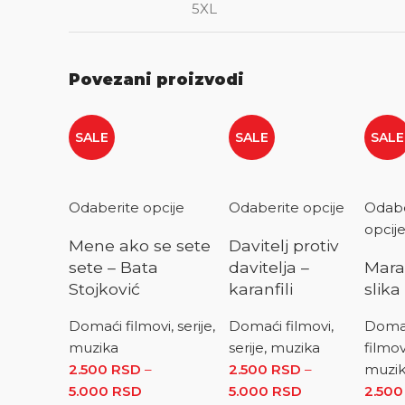
5XL
Povezani proizvodi
SALE
SALE
SALE
Odaberite opcije
Odaberite opcije
Odabe
opcij
Mene ako se sete
Davitelj protiv
sete – Bata
davitelja –
Mara
Stojković
karanfili
slika
Domaći filmovi, serije,
Domaći filmovi,
Doma
muzika
serije, muzika
filmovi
2.500
RSD
–
2.500
RSD
–
muzi
5.000
RSD
Raspon cena: od 2.500 RSD do 5.000
5.000
RSD
Raspon cena: 
2.50