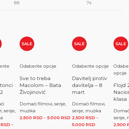
88
74
SALE
SALE
SALE
rite
Odaberite opcije
Odaberite opcije
Odaber
e
opcije
Sve to treba
Davitelj protiv
tonci
Macolom – Bata
davitelja – 8
Flojd 
 2
Živojinović
mart
Nacio
klasa
ći
Domaći filmovi, serije,
Domaći filmovi,
, serije,
muzika
serije, muzika
Domaći 
ka
2.500
RSD
–
5.000
RSD
Raspon cena: od 2.500 RS
2.500
RSD
–
serije,
 RSD
od 2.500 RSD do 5.000 RSD
0
RSD
–
5.000
RSD
Raspon cena: o
2.500