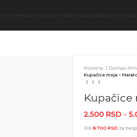
POČETNA
PRODAVNICA
OLD MONEY
GALERIJA
REAKCIJE KUPACA
K
Početna
Domaći filmo
Kupačice moja – Marat
Kupačice 
2.500
RSD
–
5
Još
8.700
RSD
za besp