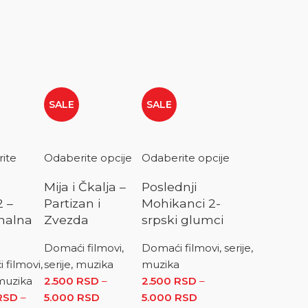
SALE
SALE
ite
Odaberite opcije
Odaberite opcije
Mija i Čkalja –
Poslednji
2 –
Partizan i
Mohikanci 2-
nalna
Zvezda
srpski glumci
Domaći filmovi,
Domaći filmovi, serije,
filmovi,
serije, muzika
muzika
D do 5.000 RSD
 muzika
2.500
RSD
–
2.500
RSD
–
d 2.500 RSD do 5.000 RSD
RSD
–
5.000
RSD
Raspon cena: od 2.500 RSD
5.000
RSD
Raspon