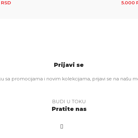
0
RSD
Raspon cena: od 2.500 RSD do 5.000 RSD
5.000
Prijavi se
u sa promocijama i novim kolekcijama, prijavi se na našu mej
BUDI U TOKU
Pratite nas