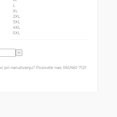
L
XL
2XL
3XL
4XL
5XL
nci količina
pri naručivanju? Pozovite nas: 061/461-7121