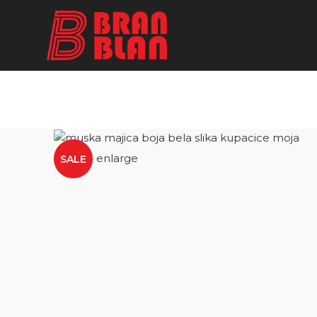
Besplatna dostava za porudžbine preko
Click to enlarge
SALE