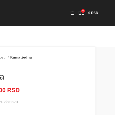
0
0
RSD
osti
Kuma žedna
a
000
RSD
Raspon cena: od 2.500 RSD
do 5.000 RSD
nu dostavu