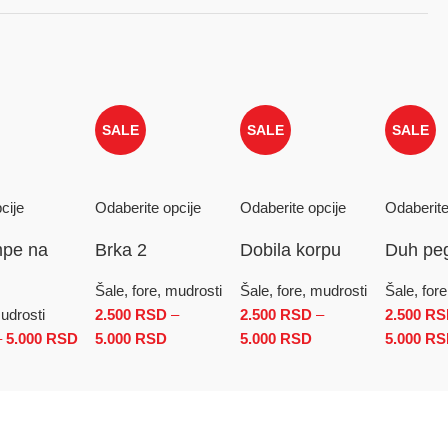
SALE
SALE
SALE
cije
Odaberite opcije
Odaberite opcije
Odaberite
mpe na
Brka 2
Dobila korpu
Duh pe
Šale, fore, mudrosti
Šale, fore, mudrosti
Šale, for
mudrosti
2.500
RSD
–
2.500
RSD
–
2.500
RS
0 RSD do 5.000 RSD
–
5.000
RSD
Raspon cena: od 2.500 RSD do 5.000 RSD
5.000
RSD
Raspon cena: od 2.500 RSD do 5.000 RS
5.000
RSD
Raspon cena: od 2.
5.000
RS