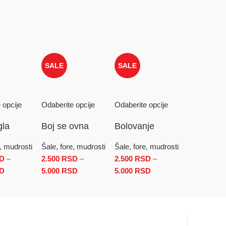
SALE
SALE
 opcije
Odaberite opcije
Odaberite opcije
gla
Boj se ovna
Bolovanje
e, mudrosti
Šale, fore, mudrosti
Šale, fore, mudrosti
D
–
2.500
RSD
–
2.500
RSD
–
D
500 RSD do 5.000 RSD
D
Raspon cena: od 2.500 RSD do 5.000 RSD
5.000
RSD
Raspon cena: od 2.500 RSD do
5.000
RSD
Raspon
5.000 RSD
cena: od
2.500 RSD
do
5.000 RSD