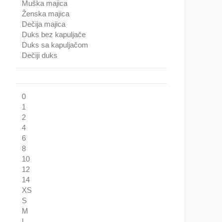
Muška majica
Ženska majica
Dečija majica
Duks bez kapuljače
Duks sa kapuljačom
Dečiji duks
0
1
2
4
6
8
10
12
14
XS
S
M
L