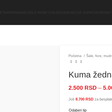
ETNA
PRODAVNICA
OLD MONEY
GALERIJA
REAKCIJE KUPACA
KONTAKT
Početna
Šale, fore, mudr
Kuma žedn
2.500
RSD
–
5.
Još
8.700
RSD
za besplat
Odaberi tip