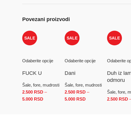
Povezani proizvodi
SALE
SALE
SALE
Odaberite opcije
Odaberite opcije
Odaberite op
FUCK U
Dani
Duh iz la
odmoru
Šale, fore, mudrosti
Šale, fore, mudrosti
2.500
RSD
–
2.500
RSD
–
Šale, fore, 
5.000
RSD
Raspon cena: od 2.500 RSD do 5.000 RSD
5.000
RSD
Raspon cena: od 2.50
2.500
RSD