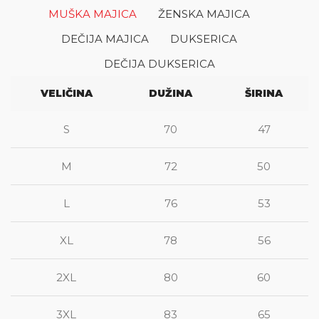
MUŠKA MAJICA
ŽENSKA MAJICA
DEČIJA MAJICA
DUKSERICA
DEČIJA DUKSERICA
VELIČINA
DUŽINA
ŠIRINA
S
70
47
M
72
50
L
76
53
XL
78
56
2XL
80
60
3XL
83
65