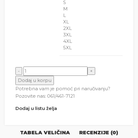
S
M
L
XL
2XL
3XL
4XL
5XL
Ko gubi dobitak, dobija gubitak količina
Dodaj u korpu
Potrebna vam je pomoć pri naručivanju?
Pozovite nas: 061/461-7121
Dodaj u listu želja
TABELA VELIČINA
RECENZIJE (0)