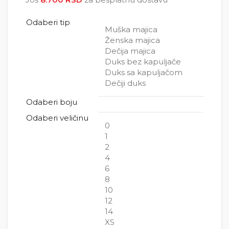
5.000 RSD
Odaberi tip
Muška majica
Ženska majica
Dečija majica
Duks bez kapuljače
Duks sa kapuljačom
Dečiji duks
Odaberi boju
Odaberi veličinu
0
1
2
4
6
8
10
12
14
XS