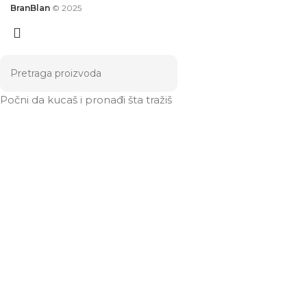
BranBlan
© 2025
Počni da kucaš i pronađi šta tražiš