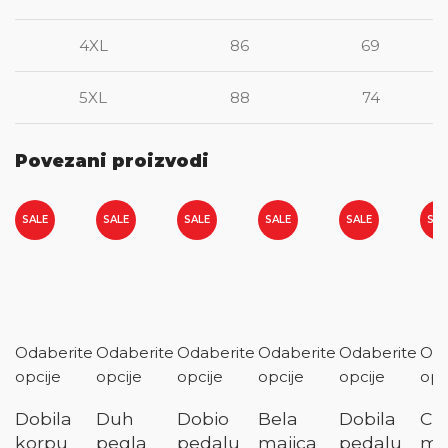
4XL
86
69
5XL
88
74
Povezani proizvodi
SALE
SALE
SALE
SALE
SALE
SAL
Odaberite
Odaberite
Odaberite
Odaberite
Odaberite
Oda
opcije
opcije
opcije
opcije
opcije
opc
Dobila
Duh
Dobio
Bela
Dobila
Cr
korpu
pegla
pedalu
majica
pedalu
ma