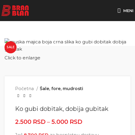
Besplatna dostava za porudžbine preko
MENI
SALE
Click to enlarge
Početna
Šale, fore, mudrosti
Ko gubi dobitak, dobija gubitak
2.500
RSD
–
5.000
RSD
Raspon cena: od
2.500 RSD do
Još
8.700
RSD
za besplatnu dostavu