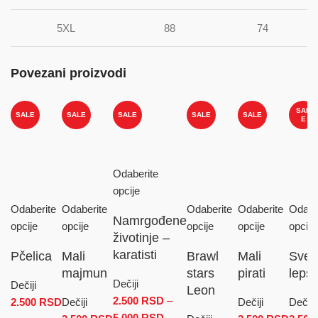
5XL
88
74
Povezani proizvodi
SAL
SALE
SALE
SALE
SALE
SALE
E
Odaberite
opcije
Odaberite
Odaberite
Odaberite
Odaberite
Odabe
Namrgođene
opcije
opcije
opcije
opcije
opcije
životinje –
karatisti
Pčelica
Mali
Brawl
Mali
Sve 
majmun
stars
pirati
lepš
Dečiji
Dečiji
Leon
2.500
RSD
–
2.500
RSD
Dečiji
Dečiji
Dečiji
5.000
RSD
Raspon cena: od 2.500 RSD