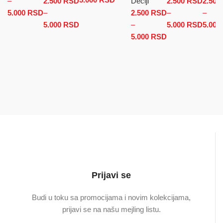
–
2.500
RSD
Dečiji
2.500
RSD
2.500
do 5.000 RSD
5.000
RSD
Raspon cena: od 2.500 RSD do 5.000 RSD
–
2.500
RSD
–
–
5.000
RSD
Raspon cena: od 2.500 RSD do
–
5.000
RSD
Rasp
5.000
5.000 RSD
5.000
RSD
Raspon cena:
cena:
od 2.500 RSD
2.500
do 5.000 RSD
do
5.000
Prijavi se
Budi u toku sa promocijama i novim kolekcijama,
prijavi se na našu mejling listu.