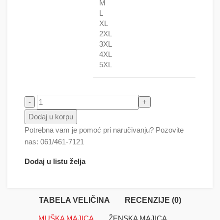
M
L
XL
2XL
3XL
4XL
5XL
K pop Demon Hunters količina
Dodaj u korpu
Potrebna vam je pomoć pri naručivanju? Pozovite
nas: 061/461-7121
Dodaj u listu želja
TABELA VELIČINA
RECENZIJE (0)
MUŠKA MAJICA
ŽENSKA MAJICA