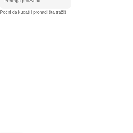
Počni da kucaš i pronađi šta tražiš