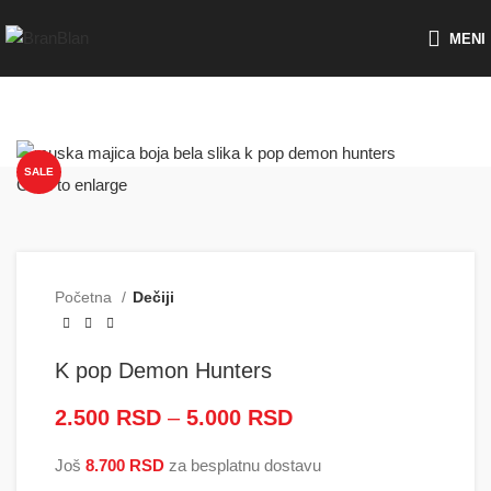
Besplatna dostava za porudžbine preko
MENI
SALE
Click to enlarge
Početna
Dečiji
K pop Demon Hunters
2.500
RSD
–
5.000
RSD
Raspon cena: od
2.500 RSD do
Još
8.700
RSD
za besplatnu dostavu
5.000 RSD