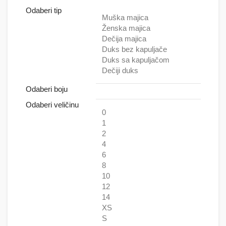
Odaberi tip
Muška majica
Ženska majica
Dečija majica
Duks bez kapuljače
Duks sa kapuljačom
Dečiji duks
Odaberi boju
Odaberi veličinu
0
1
2
4
6
8
10
12
14
XS
S