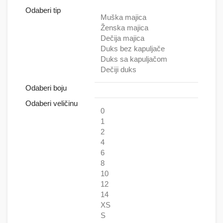
Odaberi tip
Muška majica
Ženska majica
Dečija majica
Duks bez kapuljače
Duks sa kapuljačom
Dečiji duks
Odaberi boju
Odaberi veličinu
0
1
2
4
6
8
10
12
14
XS
S