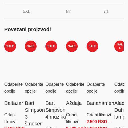
5XL
88
74
Povezani proizvodi
SAL
SALE
SALE
SALE
SALE
SALE
E
Odaberite
Odaberite
Odaberite
Odaberite
Odaberite
Odaber
opcije
opcije
opcije
opcije
opcije
opcije
Baltazar
Bart
Bart
Aždaja
Bananamen
Aladi
Simpson
Simpson
Duh i
Crtani
Crtani
Crtani filmovi
3
4 muzika
lamp
filmovi
filmovi
2.500
RSD
–
šmeker