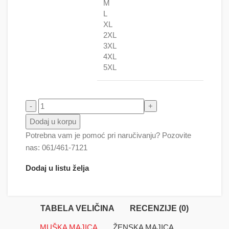
M
L
XL
2XL
3XL
4XL
5XL
Inspektor Kluzo količina
Dodaj u korpu
Potrebna vam je pomoć pri naručivanju? Pozovite
nas: 061/461-7121
Dodaj u listu želja
TABELA VELIČINA
RECENZIJE (0)
MUŠKA MAJICA
ŽENSKA MAJICA