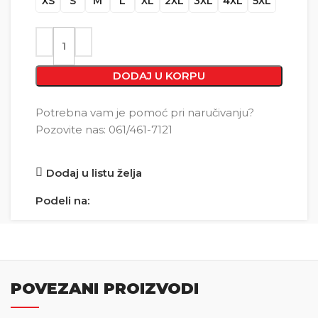
XS
S
M
L
XL
2XL
3XL
4XL
5XL
DODAJ U KORPU
Potrebna vam je pomoć pri naručivanju?
Pozovite nas: 061/461-7121
Dodaj u listu želja
Podeli na:
POVEZANI PROIZVODI