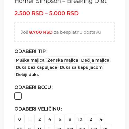
Homer Simpson – Breaking Diet
2.500
RSD
–
5.000
RSD
Raspon cena: od
2.500 RSD do
5.000 RSD
Još
8.700
RSD
za besplatnu dostavu
ODABERI TIP
Muška majica
Ženska majica
Dečija majica
Duks bez kapuljače
Duks sa kapuljačom
Dečiji duks
ODABERI BOJU
ODABERI VELIČINU
0
1
2
4
6
8
10
12
14