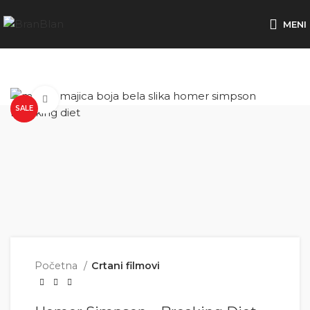
Besplatna dostava za porudžbine preko
MENI
Click to enlarge
SALE
Početna
Crtani filmovi