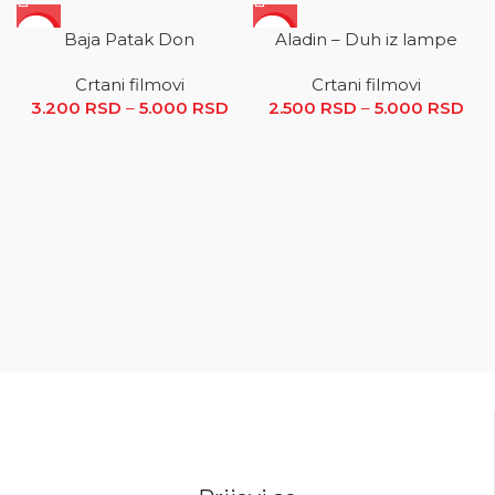
SALE
SALE
Baja Patak Don
Aladin – Duh iz lampe
Crtani filmovi
Crtani filmovi
3.200
RSD
–
5.000
RSD
Raspon cena: od 3.200 RSD
2.500
RSD
–
5.000
RSD
R
do 5.000 RSD
ce
2.5
5.0