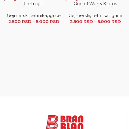
SALE
SALE
Fortnajt 1
God of War 3 Kratos
Gejmerski, tehnika, igrice
Gejmerski, tehnika, igrice
2.500
RSD
–
5.000
RSD
Raspon cena: od 2.500 RSD
2.500
RSD
–
5.000
RSD
R
do 5.000 RSD
ce
2.5
5.0