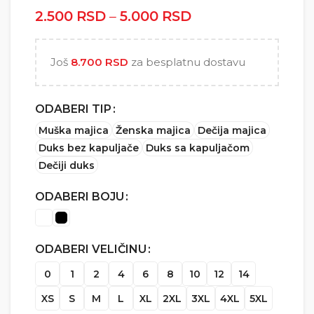
2.500
RSD
–
5.000
RSD
Raspon cena: od
2.500 RSD do
5.000 RSD
Još
8.700
RSD
za besplatnu dostavu
ODABERI TIP
Muška majica
Ženska majica
Dečija majica
Duks bez kapuljače
Duks sa kapuljačom
Dečiji duks
ODABERI BOJU
ODABERI VELIČINU
0
1
2
4
6
8
10
12
14
XS
S
M
L
XL
2XL
3XL
4XL
5XL