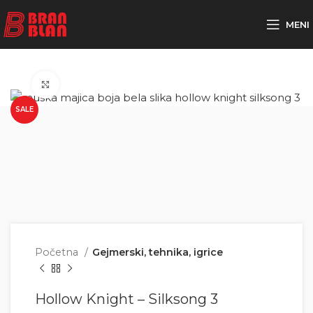
Besplatna dostava za porudžbine preko
MENI
Click to enlarge
SALE
Početna
Gejmerski, tehnika, igrice
Hollow Knight – Silksong 3