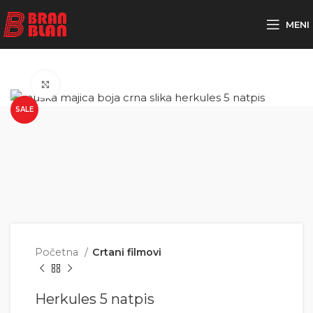
Besplatna dostava za porudžbine preko
MENI
Click to enlarge
SALE
Početna
Crtani filmovi
Herkules 5 natpis