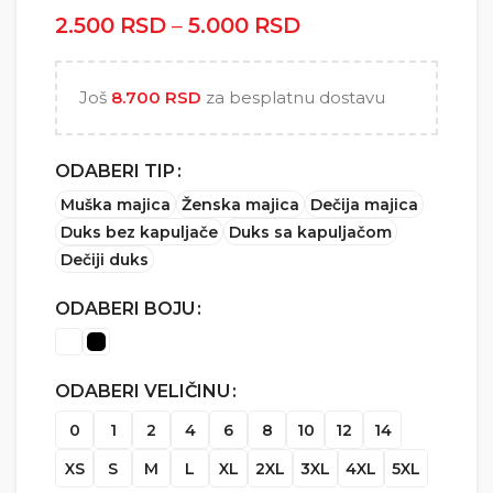
2.500
RSD
–
5.000
RSD
Raspon cena: od
2.500 RSD do
5.000 RSD
Još
8.700
RSD
za besplatnu dostavu
ODABERI TIP
Muška majica
Ženska majica
Dečija majica
Duks bez kapuljače
Duks sa kapuljačom
Dečiji duks
ODABERI BOJU
ODABERI VELIČINU
0
1
2
4
6
8
10
12
14
XS
S
M
L
XL
2XL
3XL
4XL
5XL