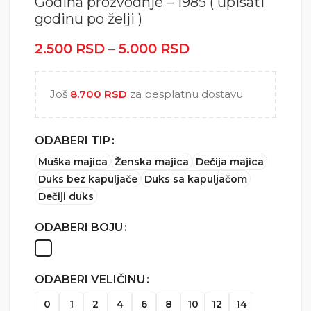
Godina prozvodnje – 1985 ( upisati
godinu po želji )
2.500
RSD
–
5.000
RSD
Raspon cena: od
2.500 RSD do
5.000 RSD
Još
8.700
RSD
za besplatnu dostavu
ODABERI TIP
Muška majica
Ženska majica
Dečija majica
Duks bez kapuljače
Duks sa kapuljačom
Dečiji duks
ODABERI BOJU
ODABERI VELIČINU
0
1
2
4
6
8
10
12
14