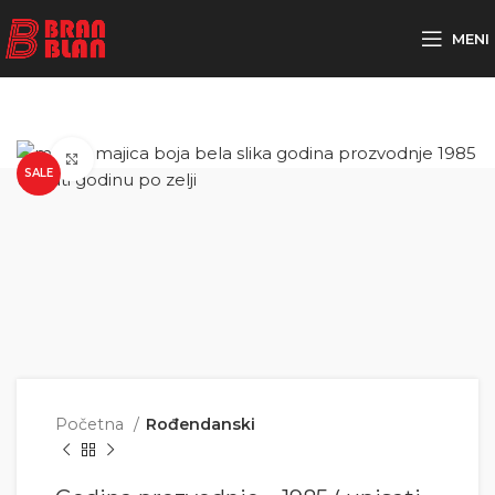
Besplatna dostava za porudžbine preko
MENI
Click to enlarge
SALE
Početna
Rođendanski