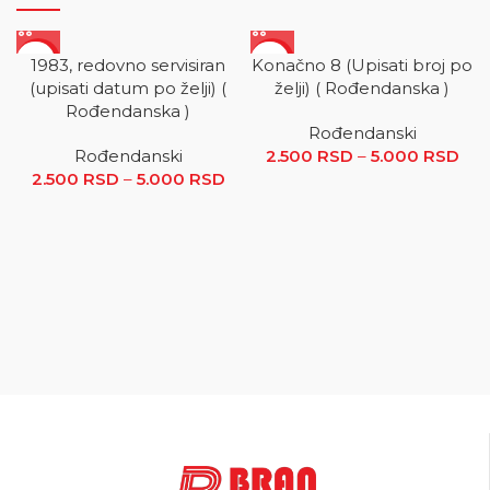
SALE
SALE
1983, redovno servisiran
Konačno 8 (Upisati broj po
(upisati datum po želji) (
želji) ( Rođendanska )
Rođendanska )
Rođendanski
Rođendanski
2.500
RSD
–
5.000
RSD
R
2.500
RSD
–
5.000
RSD
Raspon cena: od 2.500 RSD
ce
do 5.000 RSD
2.5
5.0