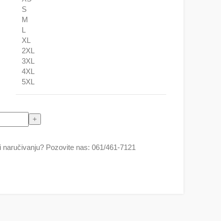
S
M
L
XL
2XL
3XL
4XL
5XL
oć veštica ) količina
 naručivanju? Pozovite nas: 061/461-7121