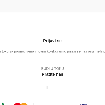
 do 5.000 RSD
Prijavi se
u toku sa promocijama i novim kolekcijama, prijavi se na našu mejling 
BUDI U TOKU
Pratite nas