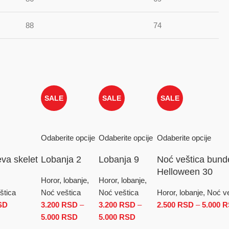
88
74
SALE
SALE
SALE
Odaberite opcije
Odaberite opcije
Odaberite opcije
va skelet
Lobanja 2
Lobanja 9
Noć veštica bund
Helloween 30
Horor, lobanje,
Horor, lobanje,
štica
Noć veštica
Noć veštica
Horor, lobanje, Noć v
SD
Raspon cena: od 2.500 RSD do 5.000 RSD
3.200
RSD
–
3.200
RSD
–
2.500
RSD
–
5.000
R
5.000
RSD
Raspon cena: od 3.200 RSD do 5.000 RSD
5.000
RSD
Raspon cena: od 3.200 RS