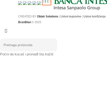
CREATED BY
Oblak Solutions
|
Uslovi kupovine
|
Uslovi korišćenja
BranBlan
© 2025
Počni da kucaš i pronađi šta tražiš