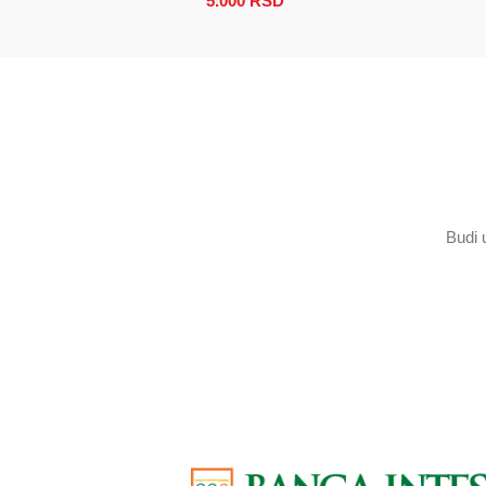
5.000
RSD
Raspon cena: od 2.500 RSD
Budi 