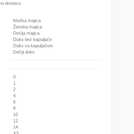
nu dostavu
Muška majica
Ženska majica
Dečija majica
Duks bez kapuljače
Duks sa kapuljačom
Dečiji duks
0
1
2
4
6
8
10
12
14
XS