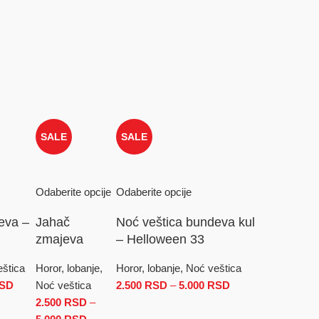
SALE
SALE
Odaberite opcije
Odaberite opcije
eva –
Jahač
Noć veštica bundeva kul
zmajeva
– Helloween 33
eštica
Horor, lobanje,
Horor, lobanje, Noć veštica
SD
Raspon cena: od 2.500 RSD do 5.000 RSD
Noć veštica
2.500
RSD
–
5.000
RSD
Raspon
D do 5.000 RSD
2.500
RSD
–
cena: od