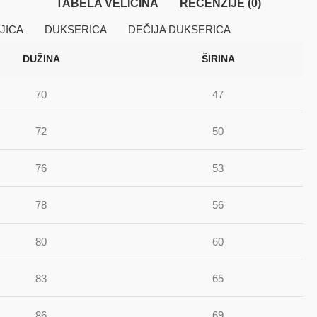
TABELA VELIČINA
RECENZIJE (0)
JICA
DUKSERICA
DEČIJA DUKSERICA
DUŽINA
ŠIRINA
70
47
72
50
76
53
78
56
80
60
83
65
86
69