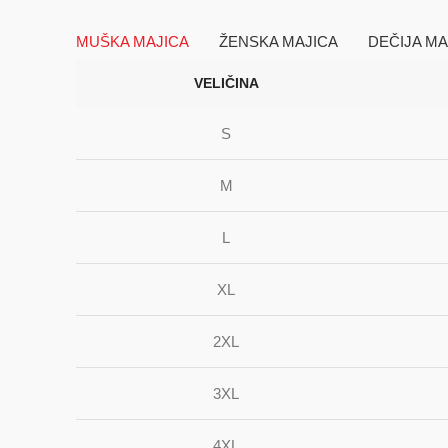
MUŠKA MAJICA
ŽENSKA MAJICA
DEČIJA MA
VELIČINA
S
M
L
XL
2XL
3XL
4XL