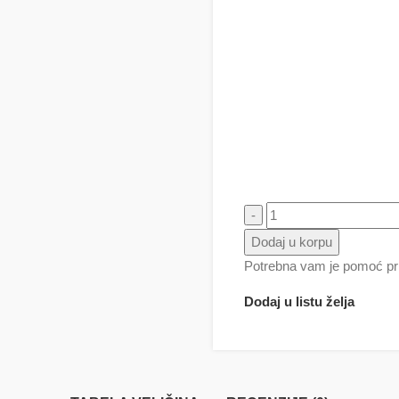
Gaja Patak - Helloween ( N
Dodaj u korpu
Potrebna vam je pomoć pri
Dodaj u listu želja