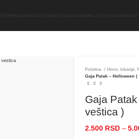
ETNA
PRODAVNICA
OLD MONEY
GALERIJA
REAKCIJE KUPACA
KONTAKT
Početna
Horor, lobanje,
Gaja Patak – Helloween ( 
Gaja Patak
veštica )
2.500
RSD
–
5.