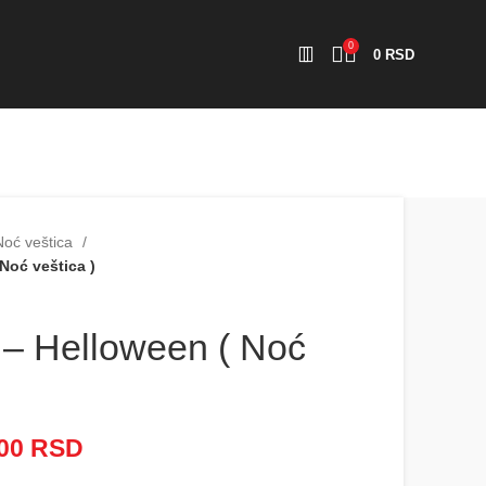
0
0
RSD
 Noć veštica
Noć veštica )
 – Helloween ( Noć
000
RSD
Raspon cena: od 2.500 RSD
do 5.000 RSD