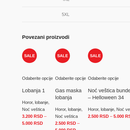
5XL
Povezani proizvodi
SALE
SALE
SALE
Odaberite opcije
Odaberite opcije
Odaberite opcije
Lobanja 1
Gas maska
Noć veštica bunde
lobanja
– Helloween 34
Horor, lobanje,
Noć veštica
Horor, lobanje,
Horor, lobanje, Noć ve
3.200
RSD
–
Noć veštica
2.500
RSD
–
5.000
R
5.000
RSD
Raspon cena: od 3.200 RSD do 5.000 RSD
2.500
RSD
–