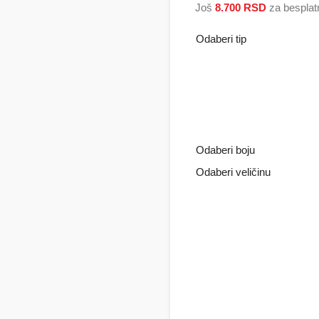
Još
8.700
RSD
za besplat
Odaberi tip
Odaberi boju
Odaberi veličinu