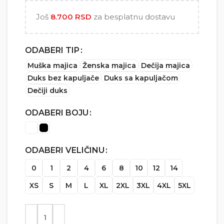
5.000 RSD
Još
8.700
RSD
za besplatnu dostavu
ODABERI TIP
Muška majica
Ženska majica
Dečija majica
Duks bez kapuljače
Duks sa kapuljačom
Dečiji duks
ODABERI BOJU
ODABERI VELIČINU
0
1
2
4
6
8
10
12
14
XS
S
M
L
XL
2XL
3XL
4XL
5XL