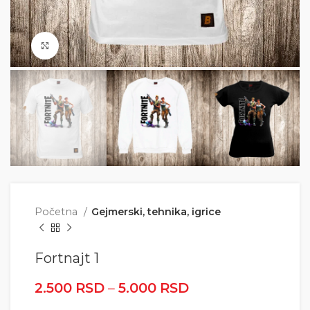
Click to enlarge
Početna
Gejmerski, tehnika, igrice
Fortnajt 1
2.500
RSD
–
5.000
RSD
Raspon cena: od
2.500 RSD do