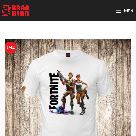
Besplatna dostava za porudžbine preko
MENI
SALE