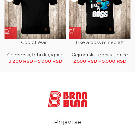
God of War 1
Like a boss minecraft
Gejmerski, tehnika, igrice
Gejmerski, tehnika, igrice
3.200
RSD
–
5.000
RSD
Raspon cena: od 3.200 RSD
2.500
RSD
–
5.000
RSD
R
do 5.000 RSD
ce
2.5
5.0
Prijavi se