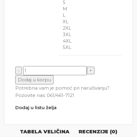
S
M
L
XL
2XL
3XL
4XL
5XL
Ferari znak - Magarac ( Džepni ) količina
Dodaj u korpu
Potrebna vam je pomoć pri naručivanju?
Pozovite nas: 061/461-7121
Dodaj u listu želja
TABELA VELIČINA
RECENZIJE (0)