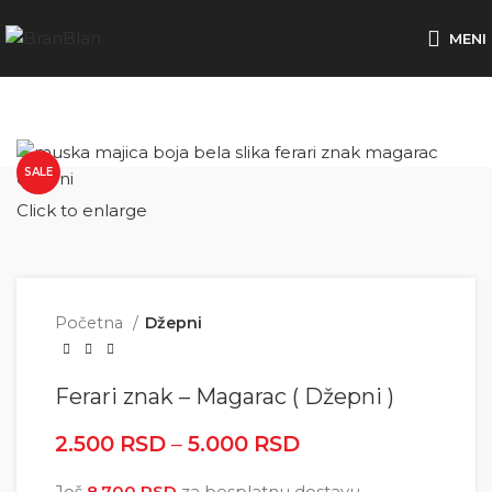
Besplatna dostava za porudžbine preko
MENI
SALE
Click to enlarge
Početna
Džepni
Ferari znak – Magarac ( Džepni )
2.500
RSD
–
5.000
RSD
Raspon cena: od
2.500 RSD do
Još
8.700
RSD
za besplatnu dostavu