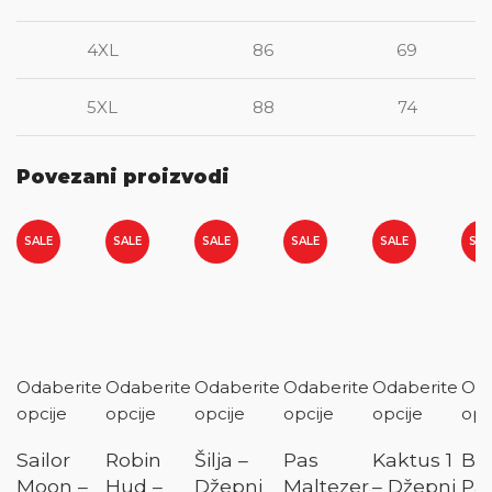
4XL
86
69
5XL
88
74
Povezani proizvodi
SALE
SALE
SALE
SALE
SALE
SAL
Odaberite
Odaberite
Odaberite
Odaberite
Odaberite
Oda
opcije
opcije
opcije
opcije
opcije
opc
Sailor
Robin
Šilja –
Pas
Kaktus 1
Ba
Moon –
Hud –
Džepni
Maltezer
– Džepni
Pa