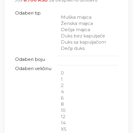
5.000 RSD
Odaberi tip
Muška majica
Ženska majica
Dečija majica
Duks bez kapuljače
Duks sa kapuljačom
Dečiji duks
Odaberi boju
Odaberi veličinu
0
1
2
4
6
8
10
12
14
XS