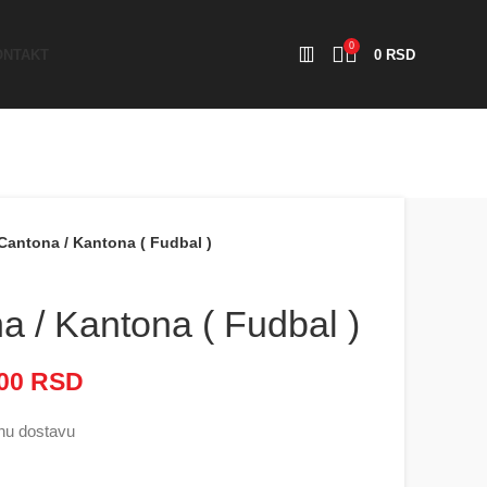
0
ONTAKT
0
RSD
 Cantona / Kantona ( Fudbal )
a / Kantona ( Fudbal )
000
RSD
Raspon cena: od 2.500 RSD
do 5.000 RSD
nu dostavu