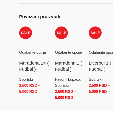
Povezani proizvodi
SALE
SALE
SALE
Odaberite opcije
Odaberite opcije
Odaberite opci
Maradona 14 (
Maradona 1 (
Liverpul 1 (
Fudbal )
Fudbal )
Fudbal )
Sportski
Favoriti kupaca
,
Sportski
2.500
RSD
–
Sportski
2.500
RSD
–
5.000
RSD
Raspon cena: od 2.500 RSD do 5.000 RSD
2.500
RSD
–
5.000
RSD
Ras
5.000
RSD
Raspon cena: od 2.500