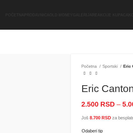
POČETNA
PRODAVNICA
OLD MONEY
GALERIJA
REAKCIJE KUPACA
K
Početna
Sportski
Eric
Eric Canton
2.500
RSD
–
5.
Još
8.700
RSD
za besplat
Odaberi tip