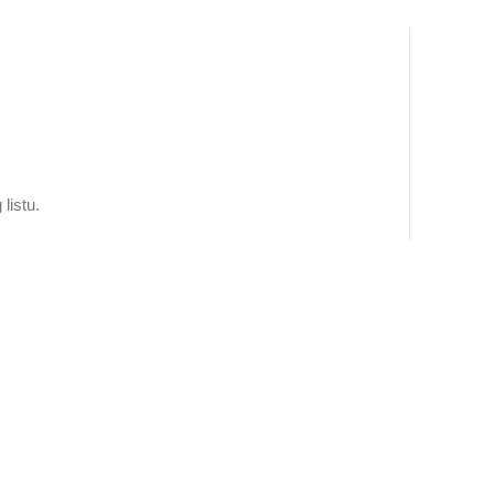
5.000 RSD
listu.