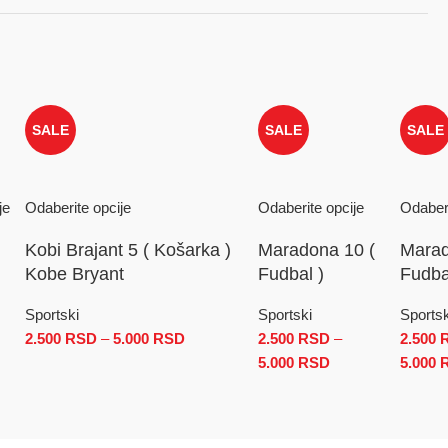
SALE
SALE
SALE
je
Odaberite opcije
Odaberite opcije
Odaberi
Kobi Brajant 5 ( Košarka )
Maradona 10 (
Marad
Kobe Bryant
Fudbal )
Fudba
Sportski
Sportski
Sportsk
2.500
RSD
–
5.000
RSD
Raspon cena: od 2.500 RSD do 5.000 
2.500
RSD
–
2.500
pon cena: od 2.500 RSD do 5.000 RSD
5.000
RSD
Raspon cena: od
5.000
 RSD do 5.000 RSD