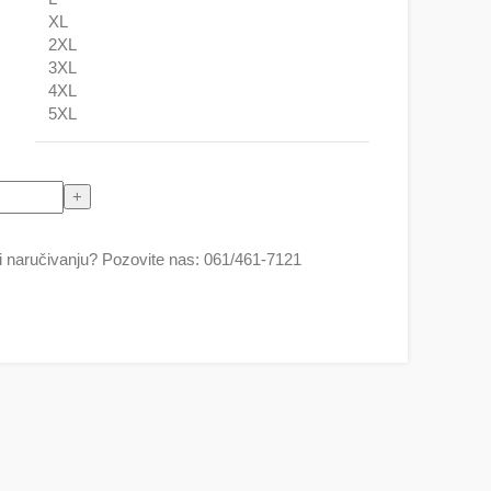
XL
2XL
3XL
4XL
5XL
dbal ) količina
 naručivanju? Pozovite nas: 061/461-7121