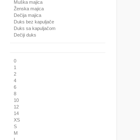
Muška majica
Ženska majica
Dečija majica
Duks bez kapuljače
Duks sa kapuljačom
Dečiji duks
0
1
2
4
6
8
10
12
14
XS
S
M
L