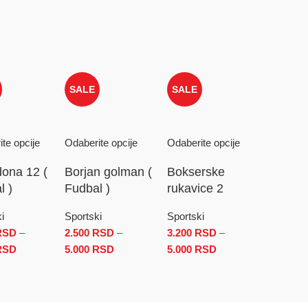
SALE
SALE
te opcije
Odaberite opcije
Odaberite opcije
ona 12 (
Borjan golman (
Bokserske
l )
Fudbal )
rukavice 2
i
Sportski
Sportski
RSD
RSD
–
2.500
RSD
–
3.200
RSD
–
 2.500 RSD do 5.000 RSD
RSD
Raspon cena: od 2.500 RSD do 5.000 RSD
5.000
RSD
Raspon cena: od 2.500 RSD
5.000
RSD
Raspon
do 5.000 RSD
cena: od
3.200 RSD
do