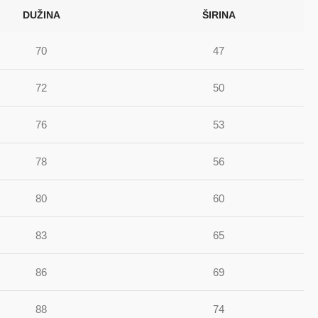
DUŽINA
ŠIRINA
70
47
72
50
76
53
78
56
80
60
83
65
86
69
88
74