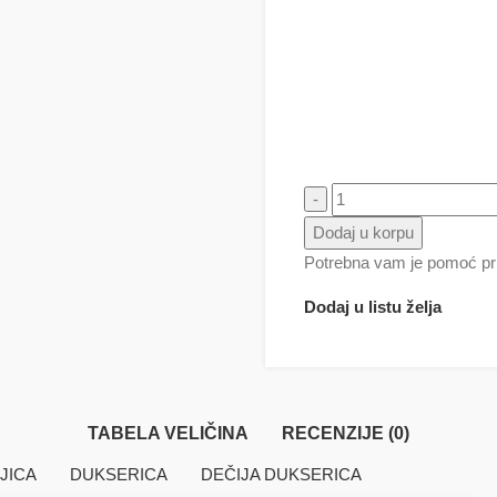
Eric Cantona / Kantona ( Fu
Dodaj u korpu
Potrebna vam je pomoć pri
Dodaj u listu želja
TABELA VELIČINA
RECENZIJE (0)
JICA
DUKSERICA
DEČIJA DUKSERICA