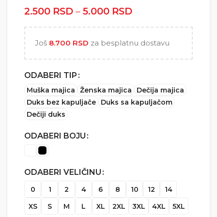
2.500
RSD
–
5.000
RSD
Raspon cena: od
2.500 RSD do
5.000 RSD
Još
8.700
RSD
za besplatnu dostavu
ODABERI TIP
Muška majica
Ženska majica
Dečija majica
Duks bez kapuljače
Duks sa kapuljačom
Dečiji duks
ODABERI BOJU
ODABERI VELIČINU
0
1
2
4
6
8
10
12
14
XS
S
M
L
XL
2XL
3XL
4XL
5XL