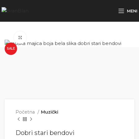
Besplatna dostava za porudžbine preko
MENI
Click to enlarge
SALE
Početna
Muzički
Dobri stari bendovi