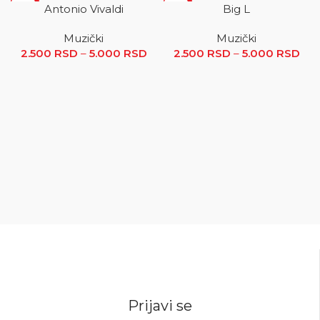
SALE
SALE
Antonio Vivaldi
Big L
Muzički
Muzički
2.500
RSD
–
5.000
RSD
Raspon cena: od 2.500 RSD
2.500
RSD
–
5.000
RSD
R
do 5.000 RSD
ce
2.5
5.0
Prijavi se