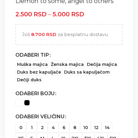
Demon to some, angel to others
2.500
RSD
–
5.000
RSD
Raspon cena: od
2.500 RSD do
5.000 RSD
Još
8.700
RSD
za besplatnu dostavu
ODABERI TIP
Muška majica
Ženska majica
Dečija majica
Duks bez kapuljače
Duks sa kapuljačom
Dečiji duks
ODABERI BOJU
ODABERI VELIČINU
0
1
2
4
6
8
10
12
14