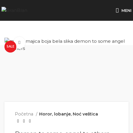
Besplatna dostava za porudžbine preko
MENI
Click to enlarge
SALE
Početna
Horor, lobanje, Noć veštica