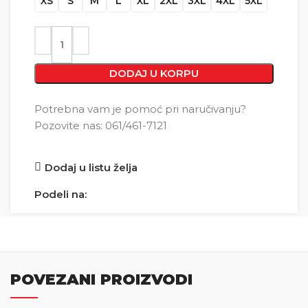
XS
S
M
L
XL
2XL
3XL
4XL
5XL
DODAJ U KORPU
Potrebna vam je pomoć pri naručivanju?
Pozovite nas: 061/461-7121
Dodaj u listu želja
Podeli na:
POVEZANI PROIZVODI