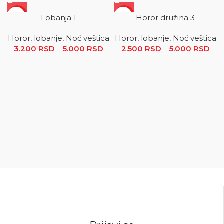
SALE
SALE
Lobanja 1
Horor družina 3
Horor, lobanje, Noć veštica
Horor, lobanje, Noć veštica
3.200
RSD
–
5.000
RSD
Raspon cena: od 3.200 RSD
2.500
RSD
–
5.000
RSD
R
do 5.000 RSD
ce
2.5
5.0