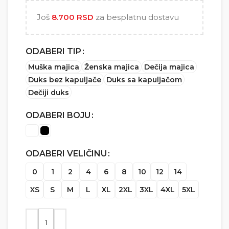
5.000 RSD
Još
8.700
RSD
za besplatnu dostavu
ODABERI TIP
Muška majica
Ženska majica
Dečija majica
Duks bez kapuljače
Duks sa kapuljačom
Dečiji duks
ODABERI BOJU
ODABERI VELIČINU
0
1
2
4
6
8
10
12
14
XS
S
M
L
XL
2XL
3XL
4XL
5XL