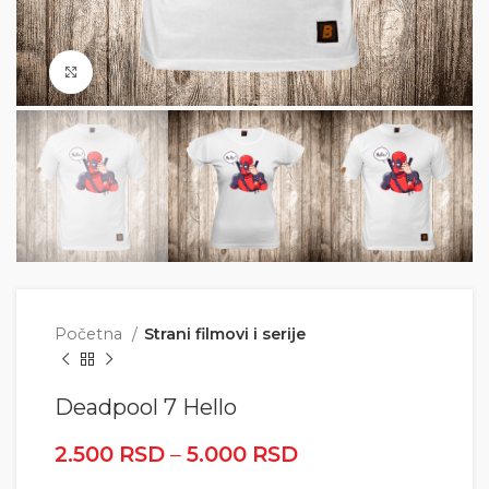
Click to enlarge
Početna
Strani filmovi i serije
Deadpool 7 Hello
2.500
RSD
–
5.000
RSD
Raspon cena: od
2.500 RSD do