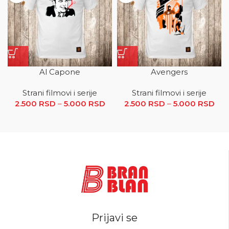
Al Capone
Avengers
Strani filmovi i serije
Strani filmovi i serije
2.500
RSD
–
5.000
RSD
Raspon cena: od 2.500 RSD
2.500
RSD
–
5.000
RSD
R
do 5.000 RSD
ce
2.5
5.0
Prijavi se