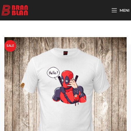
Besplatna dostava za porudžbine preko
MENI
SALE