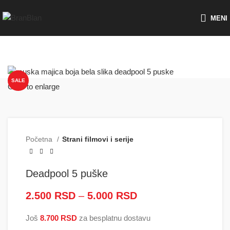
Besplatna dostava za porudžbine preko
MENI
SALE
Click to enlarge
Početna
Strani filmovi i serije
Deadpool 5 puške
2.500
RSD
–
5.000
RSD
Raspon cena: od
2.500 RSD do
Još
8.700
RSD
za besplatnu dostavu
5.000 RSD