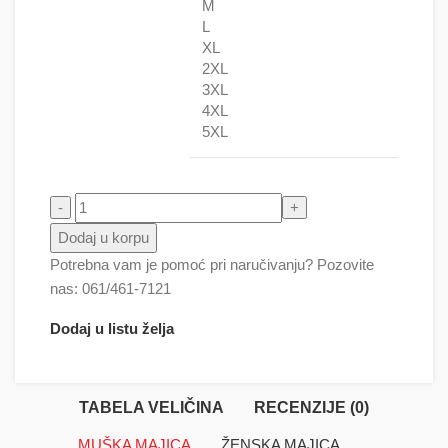
M
L
XL
2XL
3XL
4XL
5XL
Deadpool 5 puške količina
Dodaj u korpu
Potrebna vam je pomoć pri naručivanju? Pozovite
nas: 061/461-7121
Dodaj u listu želja
TABELA VELIČINA
RECENZIJE (0)
MUŠKA MAJICA
ŽENSKA MAJICA