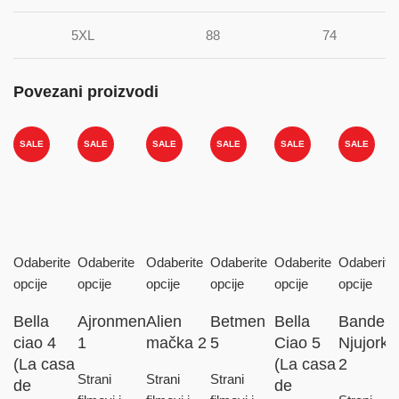
5XL
88
74
Povezani proizvodi
SALE
SALE
SALE
SALE
SALE
SALE
Odaberite
Odaberite
Odaberite
Odaberite
Odaberite
Odaberite
opcije
opcije
opcije
opcije
opcije
opcije
Bella
Ajronmen
Alien
Betmen
Bella
Bande
ciao 4
1
mačka 2
5
Ciao 5
Njujorka
(La casa
(La casa
2
Strani
Strani
Strani
de
de