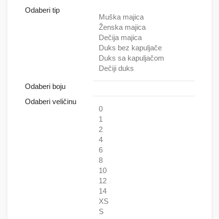
Odaberi tip
Muška majica
Ženska majica
Dečija majica
Duks bez kapuljače
Duks sa kapuljačom
Dečiji duks
Odaberi boju
Odaberi veličinu
0
1
2
4
6
8
10
12
14
XS
S