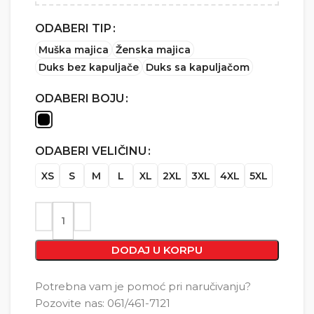
ODABERI TIP
Muška majica
Ženska majica
Duks bez kapuljače
Duks sa kapuljačom
ODABERI BOJU
ODABERI VELIČINU
XS
S
M
L
XL
2XL
3XL
4XL
5XL
DODAJ U KORPU
Potrebna vam je pomoć pri naručivanju?
Pozovite nas: 061/461-7121