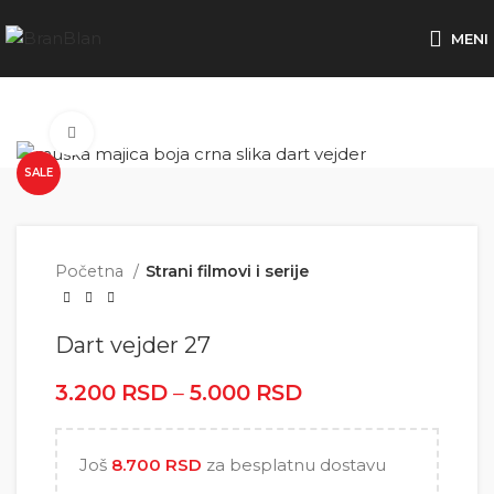
Besplatna dostava za porudžbine preko
MENI
Click to enlarge
SALE
Početna
Strani filmovi i serije
Dart vejder 27
3.200
RSD
–
5.000
RSD
Raspon cena: od
3.200 RSD do
5.000 RSD
Još
8.700
RSD
za besplatnu dostavu