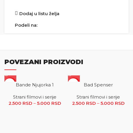
Dodaj u listu želja
Podeli na:
POVEZANI PROIZVODI
SALE
SALE
Bande Njujorka 1
Bad Spenser
Strani filmovi i serije
Strani filmovi i serije
2.500
RSD
–
5.000
RSD
Raspon cena: od 2.500 RSD
2.500
RSD
–
5.000
RSD
R
do 5.000 RSD
ce
2.5
5.0