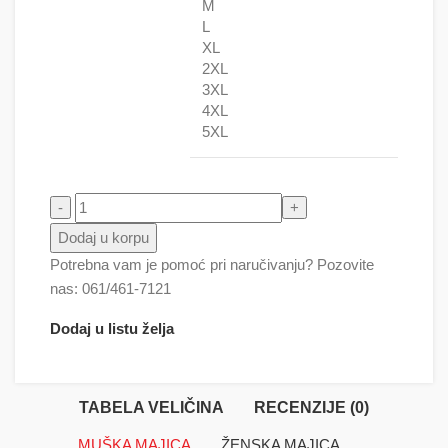
M
L
XL
2XL
3XL
4XL
5XL
Cveće multikolor 2 količina
Dodaj u korpu
Potrebna vam je pomoć pri naručivanju? Pozovite
nas: 061/461-7121
Dodaj u listu želja
TABELA VELIČINA
RECENZIJE (0)
MUŠKA MAJICA
ŽENSKA MAJICA