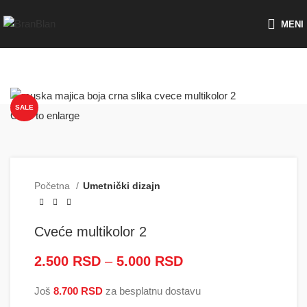
Besplatna dostava za porudžbine preko
MENI
SALE
Click to enlarge
Početna
Umetnički dizajn
Cveće multikolor 2
2.500
RSD
–
5.000
RSD
Raspon cena: od
2.500 RSD do
Još
8.700
RSD
za besplatnu dostavu
5.000 RSD