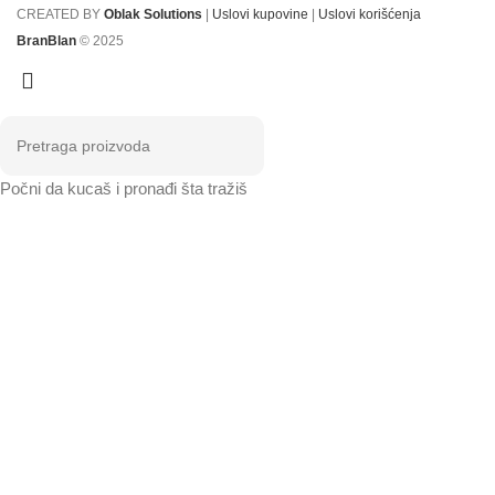
CREATED BY
Oblak Solutions
|
Uslovi kupovine
|
Uslovi korišćenja
BranBlan
© 2025
Počni da kucaš i pronađi šta tražiš