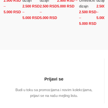
2.500
RSD
dizajn
dizajn
2.500
RSD
–
Umetnički
dizajn
–
2.500
RSD
2.500
RSD
5.000
RSD
Raspon cena: od
dizajn
2.500
5.000
RSD
Raspon cena: od 2.500 RSD do 5.000 RSD
–
–
2.500 RSD do
2.500
RSD
–
5.000
RSD
Raspon cena: od 2.500 RSD do
5.000
RSD
Raspon cena: od 2.500 RSD
5.000 RSD
–
5.000
5.000 RSD
do 5.000 RSD
5.000
RSD
Raspo
cena: 
2.500 
do
5.000 
Prijavi se
Budi u toku sa promocijama i novim kolekcijama,
prijavi se na našu mejling listu.