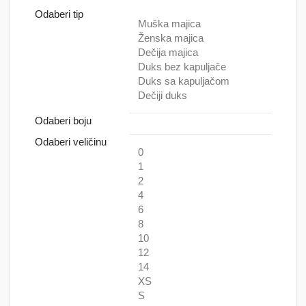
Odaberi tip
Muška majica
Ženska majica
Dečija majica
Duks bez kapuljače
Duks sa kapuljačom
Dečiji duks
Odaberi boju
Odaberi veličinu
0
1
2
4
6
8
10
12
14
XS
S