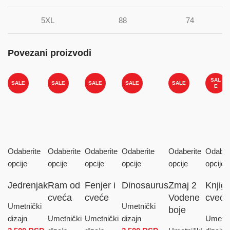
5XL
88
74
Povezani proizvodi
SAL
SALE
SALE
SALE
SALE
SALE
E
Odaberite
Odaberite
Odaberite
Odaberite
Odaberite
Odaber
opcije
opcije
opcije
opcije
opcije
opcije
Jedrenjak
Ram od
Fenjer i
Dinosaurus
Zmaj 2
Knjige
cveća
cveće
Vodene
cveće
Umetnički
Umetnički
boje
dizajn
Umetnički
Umetnički
dizajn
Umetni