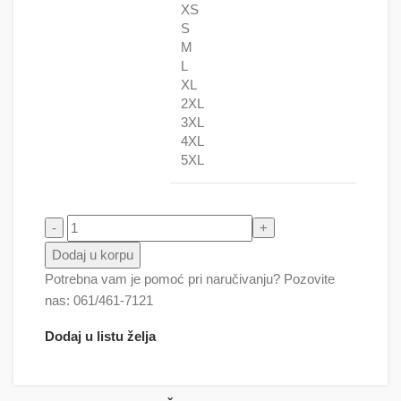
XS
S
M
L
XL
2XL
3XL
4XL
5XL
Čudovište iz Loh Nesa i Saskvoč ( Bigfut ) količina
Dodaj u korpu
Potrebna vam je pomoć pri naručivanju? Pozovite
nas: 061/461-7121
Dodaj u listu želja