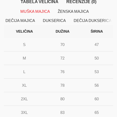
TABELA VELIČINA
RECENZIJE (0)
MUŠKA MAJICA
ŽENSKA MAJICA
DEČIJA MAJICA
DUKSERICA
DEČIJA DUKSERICA
VELIČINA
DUŽINA
ŠIRINA
S
70
47
M
72
50
L
76
53
XL
78
56
2XL
80
60
3XL
83
65