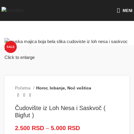
Besplatna dostava za porudžbine preko
MENI
SALE
Click to enlarge
Početna
Horor, lobanje, Noć veštica
Čudovište iz Loh Nesa i Saskvoč (
Bigfut )
2.500
RSD
–
5.000
RSD
Raspon cena: od