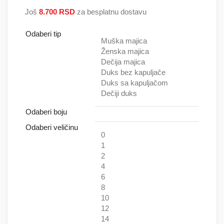
2.500 RSD do
Još
8.700
RSD
za besplatnu dostavu
5.000 RSD
Odaberi tip
Muška majica
Ženska majica
Dečija majica
Duks bez kapuljače
Duks sa kapuljačom
Dečiji duks
Odaberi boju
Odaberi veličinu
0
1
2
4
6
8
10
12
14