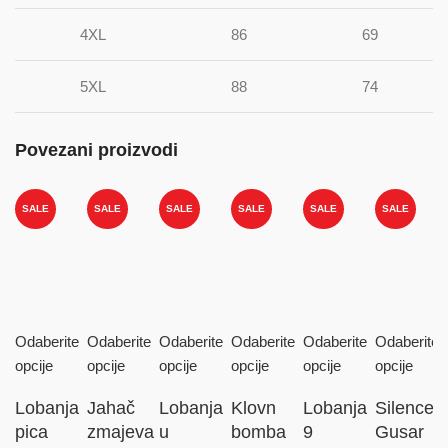
4XL
86
69
5XL
88
74
Povezani proizvodi
SALE
SALE
SALE
SALE
SALE
SALE
Odaberite
Odaberite
Odaberite
Odaberite
Odaberite
Odaberite
opcije
opcije
opcije
opcije
opcije
opcije
Lobanja
Jahač
Lobanja
Klovn
Lobanja
Silence-
pica
zmajeva
u
bomba
9
Gusar