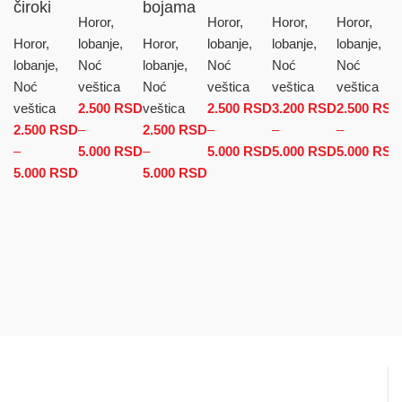
čiroki
bojama
Horor,
Horor,
Horor,
Horor,
Horor,
lobanje,
Horor,
lobanje,
lobanje,
lobanje,
lobanje,
Noć
lobanje,
Noć
Noć
Noć
Noć
veštica
Noć
veštica
veštica
veštica
veštica
2.500
RSD
veštica
2.500
RSD
3.200
RSD
2.500
RSD
2.500
RSD
–
2.500
RSD
–
–
–
–
5.000
RSD
Raspon cena: od 2.500 RSD do
–
5.000
RSD
Raspon cena: od
5.000
RSD
Raspon
5.000
RSD
5.000
RSD
Raspon cena: od 2.500 RSD do 5.000 RSD
5.000 RSD
5.000
RSD
Raspon cena: od 2.500 RSD
2.500 RSD do
cena: od
do 5.000 RSD
5.000 RSD
3.200 RSD
do
5.000 RSD