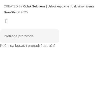
CREATED BY
Oblak Solutions
|
Uslovi kupovine
|
Uslovi korišćenja
BranBlan
© 2025
Počni da kucaš i pronađi šta tražiš