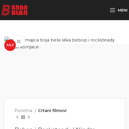
Besplatna dostava za porudžbine preko
MENI
Click to enlarge
SALE
Početna
Crtani filmovi