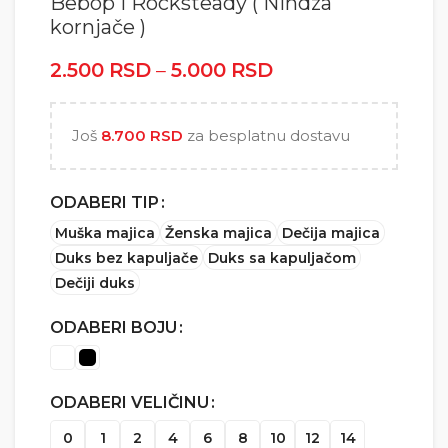
Bebop i Rocksteady ( Nindza
kornjače )
2.500
RSD
–
5.000
RSD
Raspon cena: od
2.500 RSD do
5.000 RSD
Još
8.700
RSD
za besplatnu dostavu
ODABERI TIP
Muška majica
Ženska majica
Dečija majica
Duks bez kapuljače
Duks sa kapuljačom
Dečiji duks
ODABERI BOJU
ODABERI VELIČINU
0
1
2
4
6
8
10
12
14