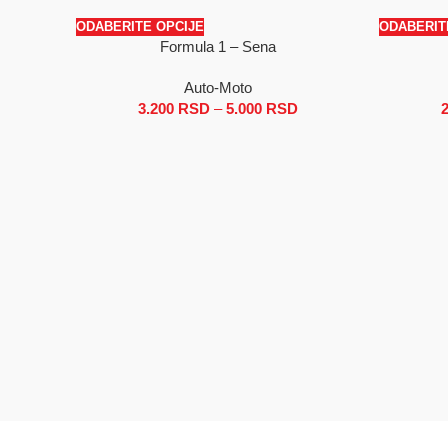
ODABERITE OPCIJE
ODABERIT
Formula 1 – Sena
SALE
SALE
Auto-Moto
3.200
RSD
–
5.000
RSD
Raspon cena: od 3.20