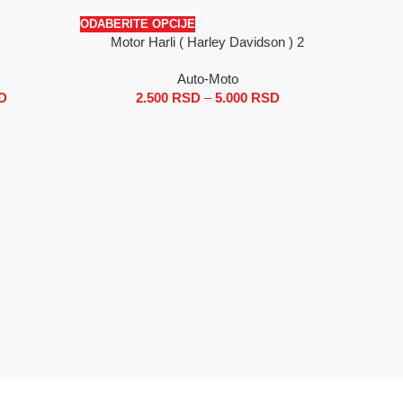
ODABERITE OPCIJE
Motor Harli ( Harley Davidson ) 2
SALE
SALE
Auto-Moto
D
Raspon cena: od 2.500 RSD do 5.000 RSD
2.500
RSD
–
5.000
RSD
Raspon
cena: od
2.500 RSD
do
5.000 RSD
ODABERI