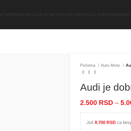
ETNA
PRODAVNICA
OLD MONEY
GALERIJA
REAKCIJE KUPACA
KONTAKT
Početna
Auto-Moto
Au
Audi je dob
2.500
RSD
–
5.
Još
8.700
RSD
za besp