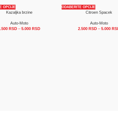
E OPCIJE
ODABERITE OPCIJE
Kazaljka brzine
Citroen Spacek
SALE
Auto-Moto
Auto-Moto
0 RSD do 5.000 RSD
2.500
RSD
–
5.000
RSD
Raspon cena: od 2.500 RSD do 5.000 RSD
2.500
RSD
–
5.000
RS