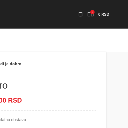
0
0
RSD
di je dobro
ro
000
RSD
Raspon cena: od 2.500 RSD
do 5.000 RSD
latnu dostavu