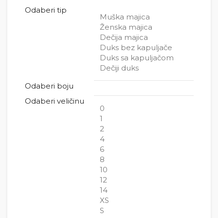
Odaberi tip
Muška majica
Ženska majica
Dečija majica
Duks bez kapuljače
Duks sa kapuljačom
Dečiji duks
Odaberi boju
Odaberi veličinu
0
1
2
4
6
8
10
12
14
XS
S