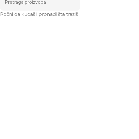
Počni da kucaš i pronađi šta tražiš