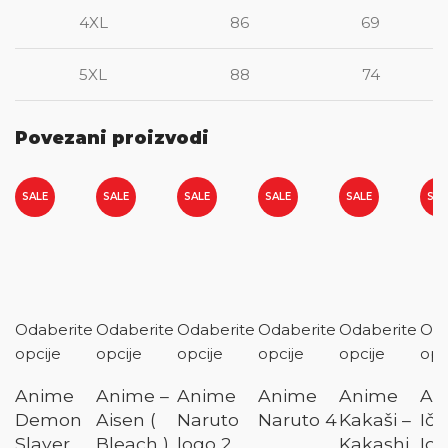
4XL
86
69
5XL
88
74
Povezani proizvodi
SALE
SALE
SALE
SALE
SALE
SAL
Odaberite
Odaberite
Odaberite
Odaberite
Odaberite
Oda
opcije
opcije
opcije
opcije
opcije
opc
Anime
Anime –
Anime
Anime
Anime
An
Demon
Aisen (
Naruto
Naruto 4
Kakaši –
Iči
Slayer
Bleach )
logo 2
Kakashi
Ich