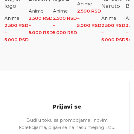
Anime
logo
Naruto
Ble
Anime
Anime
2.500
RSD
Anime
2.500
RSD
2.500
RSD
–
Anime
An
2.500
RSD
–
–
5.000
RSD
Raspon
2.500
RSD
3.
–
5.000
RSD
Raspon cena: od 2.500 RSD do
5.000
RSD
Raspon cena: od
cena: od
–
–
5.000
RSD
Raspon cena: od 2.500 RSD do 5.000 RSD
5.000 RSD
2.500 RSD do
2.500 RSD
5.000
RSD
Ra
5.
5.000 RSD
do
cen
5.000 RSD
2.5
do
5.0
Prijavi se
Budi u toku sa promocijama i novim
kolekcijama, prijavi se na našu mejling listu.