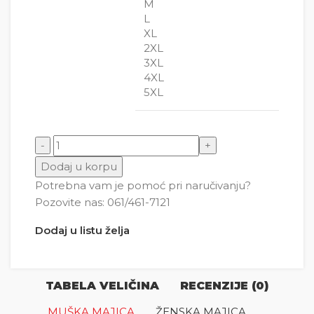
M
L
XL
2XL
3XL
4XL
5XL
Anime One Piece 3 količina
Dodaj u korpu
Potrebna vam je pomoć pri naručivanju?
Pozovite nas: 061/461-7121
Dodaj u listu želja
TABELA VELIČINA
RECENZIJE (0)
MUŠKA MAJICA
ŽENSKA MAJICA