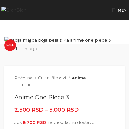
Besplatna dostava za porudžbine preko
MENI
SALE
Click to enlarge
Početna
Crtani filmovi
Anime
Anime One Piece 3
2.500
RSD
–
5.000
RSD
Raspon cena: od
2.500 RSD do
Još
8.700
RSD
za besplatnu dostavu
5.000 RSD