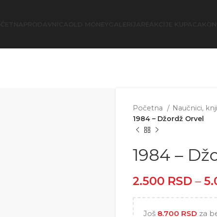
ČETNA
PRODAVNICA
OLD MONEY
GALERIJA
REAKCIJE KUPACA
KON
Početna
Naučnici, knj
1984 – Džordž Orvel
1984 – Dž
2.500
RSD
–
5
Još
8.700
RSD
za b