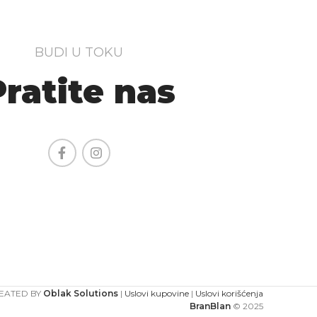
BUDI U TOKU
Pratite nas
EATED BY
Oblak Solutions
|
Uslovi kupovine
|
Uslovi korišćenja
BranBlan
© 2025