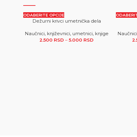
ODABERITE OPCIJE
ODABERIT
Dežurni krivci umetnička dela
SALE
SALE
Naučnici, književnici, umetnici, knjige
Naučnici,
2.500
RSD
–
5.000
RSD
Raspon cena: od 2
2