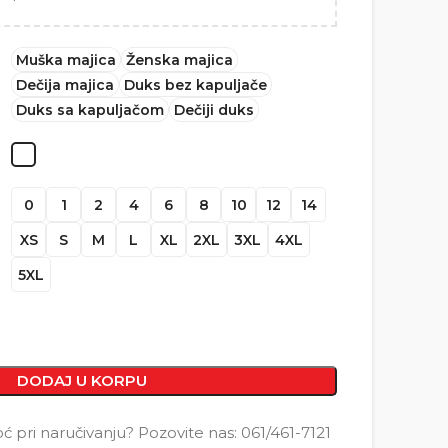
Muška majica
Ženska majica
Dečija majica
Duks bez kapuljače
Duks sa kapuljačom
Dečiji duks
0
1
2
4
6
8
10
12
14
XS
S
M
L
XL
2XL
3XL
4XL
5XL
DODAJ U KORPU
pri naručivanju? Pozovite nas: 061/461-7121