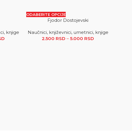
ODABERITE OPCIJE
Fjodor Dostojevski
SALE
SALE
ci, knjige
Naučnici, književnici, umetnici, knjige
 RSD
SD
Raspon cena: od 2.500 RSD do 5.000 RSD
2.500
RSD
–
5.000
RSD
Raspon
cena: od
2.500 RSD
do
5.000 RSD
ODABER
Naučnic