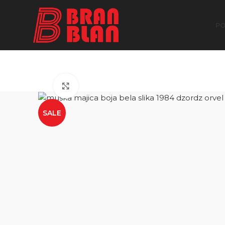
Besplatna dostava za porudžbine preko
PO
Click to enlarge
SALE