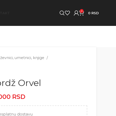
0
TAKT
0
RSD
iževnici, umetnici, knjige
ordž Orvel
.000
RSD
Raspon cena: od
2.500 RSD do 5.000 RSD
esplatnu dostavu