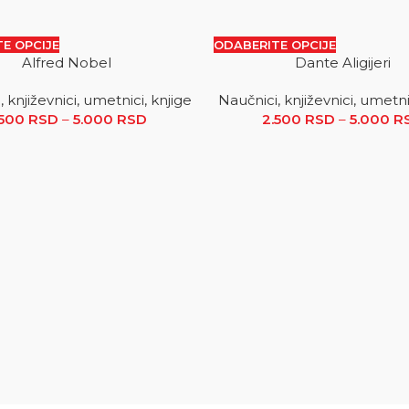
E OPCIJE
ODABERITE OPCIJE
Alfred Nobel
Dante Aligijeri
SALE
 književnici, umetnici, knjige
Naučnici, književnici, umetni
.500 RSD do 5.000 RSD
.500
RSD
–
5.000
RSD
Raspon cena: od 2.500 RSD do 5.000
2.500
RSD
–
5.000
R