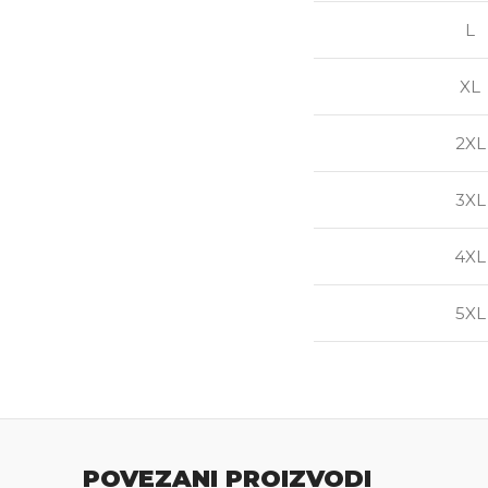
L
XL
2XL
3XL
4XL
5XL
POVEZANI PROIZVODI